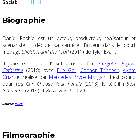
Social:
Biographie
Daniel Rashid est un acteur, producteur, réalisateur et
scénariste. Il débute sa carrière d’acteur dans le court
métrage
Sheldon and the Toad
(2011) de Tyler Evans.
Il joue le rôle de Kasuf dans le film
Stargate Origins:
Catherine
(2018) avec
Ellie Gall
,
Connor Trinneer
,
Aylam
Orian
et réalisé par
Mercedes Bryce Morgan
. Il est connu
pour
You Can Choose Your Family
(2018), le téléfilm
Best
Intentions
(2019) et
Beast Beast
(2020).
Source:
IMDB
Filmographie