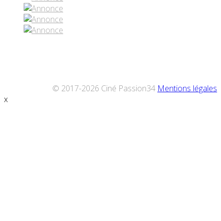
© 2017-2026 Ciné Passion34
Mentions légales
x
Défiler
vers
le
haut