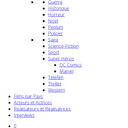
Guerre
Historique
Horreur
Noël
Peplum
Policier
Saga
Science-Fiction
Sport
Super Héros
DC Comics
Marvel
Téléfilm
Thriller
Western
Films par Pays
Acteurs et Actrices
Réalisateurs et Réalisatrices
Interviews