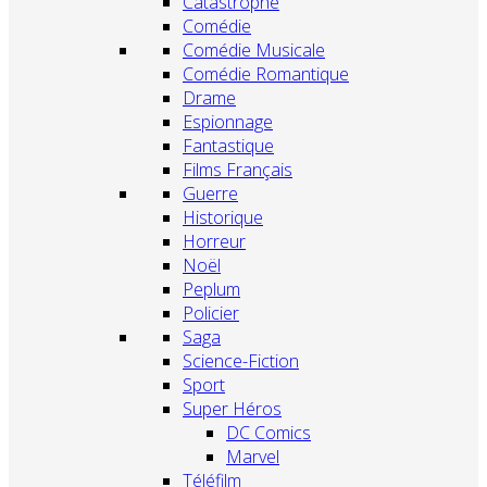
Catastrophe
Comédie
Comédie Musicale
Comédie Romantique
Drame
Espionnage
Fantastique
Films Français
Guerre
Historique
Horreur
Noël
Peplum
Policier
Saga
Science-Fiction
Sport
Super Héros
DC Comics
Marvel
Téléfilm