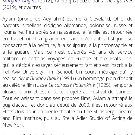
Stargate Origins
(2018), Andrzej Dziedzic dans
The Informer
(2019), et d’autres.
Aylam (prononcé Aey-lahm) est né à Cleveland, Ohio, de
parents israéliens d’origine allemande, polonaise, russe et
roumaine. Peu après sa naissance, la famille est retournée
en Israël où il a grandi en tant qu’enfant artistique, se
consacrant à la peinture, à la sculpture, à la photographie et
à la guitare. Mais ce n’est qu’après 4,5 ans de service
militaire, et certains voyages en Europe et aux États-Unis,
qu’il a décidé d’essayer sérieusement l’art et s’est inscrit à la
Tel Aviv University Film School. Un court métrage qu’il y
réalise,
Siyut Birkhov Bialik
(1994) (un hommage plein d’esprit
au célèbre film russe
Le cuirassé Potemkine
(1925), remporte
plusieurs prix et est ensuite projeté au Festival de Cannes.
Tout en agissant dans ses propres films, Aylam a attrapé le
bug d’acteur et donc au début de 2000, il est retourné aux
États-Unis pour étudier le théâtre au Lee Strasberg Theatre
and Film Institute, puis au Stella Adler Studio of Acting de
New York.