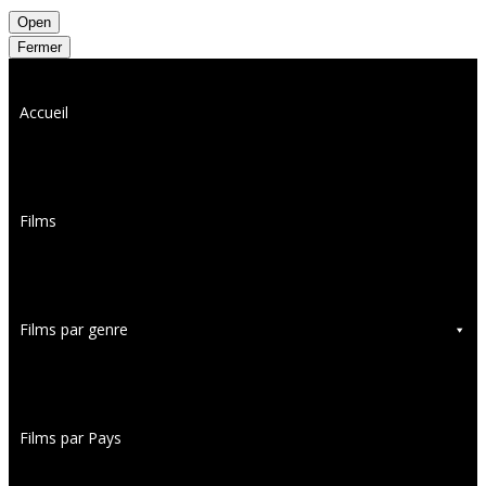
Open
Fermer
Accueil
Films
Films par genre
Films par Pays