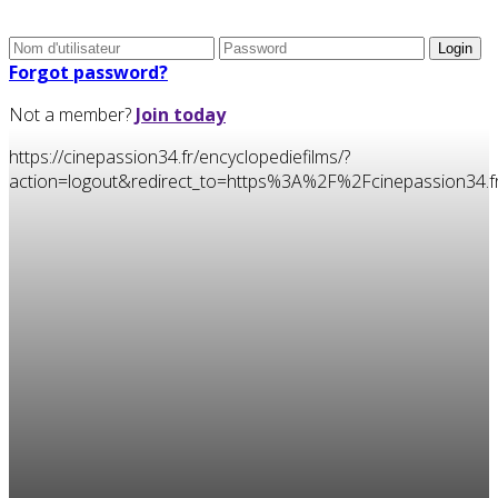
Forgot password?
Not a member?
Join today
https://cinepassion34.fr/encyclopediefilms/?
action=logout&redirect_to=https%3A%2F%2Fcinepassion34