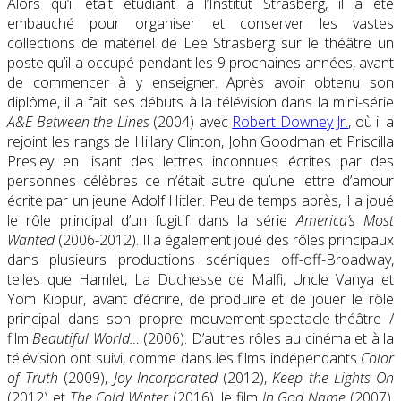
Alors qu’il était étudiant à l’Institut Strasberg, il a été
embauché pour organiser et conserver les vastes
collections de matériel de Lee Strasberg sur le théâtre un
poste qu’il a occupé pendant les 9 prochaines années, avant
de commencer à y enseigner. Après avoir obtenu son
diplôme, il a fait ses débuts à la télévision dans la mini-série
A&E Between the Lines
(2004) avec
Robert Downey Jr.
, où il a
rejoint les rangs de Hillary Clinton, John Goodman et Priscilla
Presley en lisant des lettres inconnues écrites par des
personnes célèbres ce n’était autre qu’une lettre d’amour
écrite par un jeune Adolf Hitler. Peu de temps après, il a joué
le rôle principal d’un fugitif dans la série
America’s Most
Wanted
(2006-2012). Il a également joué des rôles principaux
dans plusieurs productions scéniques off-off-Broadway,
telles que Hamlet, La Duchesse de Malfi, Uncle Vanya et
Yom Kippur, avant d’écrire, de produire et de jouer le rôle
principal dans son propre mouvement-spectacle-théâtre /
film
Beautiful World…
(2006). D’autres rôles au cinéma et à la
télévision ont suivi, comme dans les films indépendants
Color
of Truth
(2009),
Joy Incorporated
(2012),
Keep the Lights On
(2012) et
The Cold Winter
(2016), le film
In God Name
(2007),