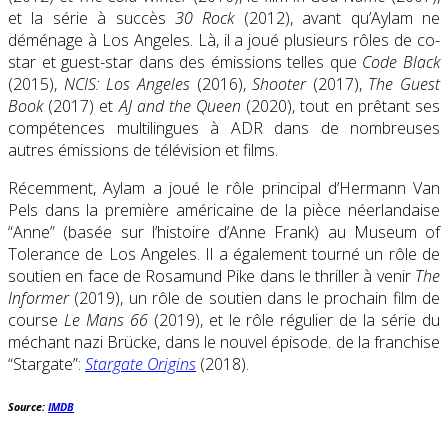
et la série à succès
30 Rock
(2012), avant qu’Aylam ne
déménage à Los Angeles. Là, il a joué plusieurs rôles de co-
star et guest-star dans des émissions telles que
Code Black
(2015),
NCIS: Los Angeles
(2016),
Shooter
(2017),
The Guest
Book
(2017) et
AJ and the Queen
(2020), tout en prêtant ses
compétences multilingues à ADR dans de nombreuses
autres émissions de télévision et films.
Récemment, Aylam a joué le rôle principal d’Hermann Van
Pels dans la première américaine de la pièce néerlandaise
“Anne” (basée sur l’histoire d’Anne Frank) au Museum of
Tolerance de Los Angeles. Il a également tourné un rôle de
soutien en face de Rosamund Pike dans le thriller à venir
The
Informer
(2019), un rôle de soutien dans le prochain film de
course
Le Mans 66
(2019), et le rôle régulier de la série du
méchant nazi Brücke, dans le nouvel épisode. de la franchise
“Stargate”:
Stargate Origins
(2018).
Source:
IMDB