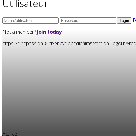
Utilisateur
F
Not a member?
Join today
https://cinepassion34.fr/encyclopediefilms/?action=logou
Actrice