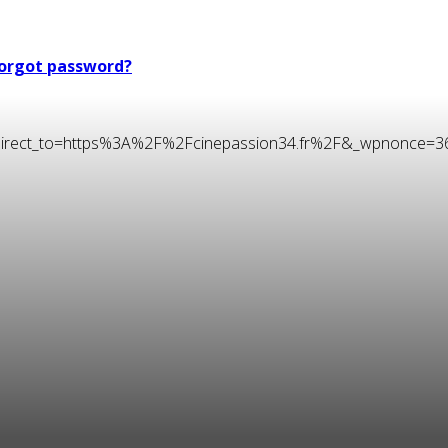
orgot password?
t&redirect_to=https%3A%2F%2Fcinepassion34.fr%2F&_wpnonce=