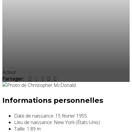
Acteur
Partager:
Informations personnelles
Date de naissance:
15 février 1955
Lieu de naissance:
New York (États-Unis)
Taille:
1.89 m