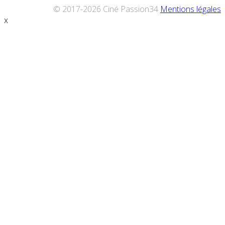
© 2017-2026 Ciné Passion34
Mentions légales
x
Défiler
vers
le
haut