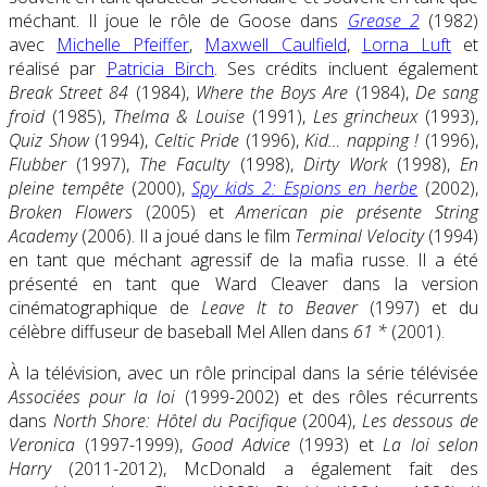
méchant. Il joue le rôle de Goose dans
Grease 2
(1982)
avec
Michelle Pfeiffer
,
Maxwell Caulfield
,
Lorna Luft
et
réalisé par
Patricia Birch
. Ses crédits incluent également
Break Street 84
(1984),
Where the Boys Are
(1984),
De sang
froid
(1985),
Thelma & Louise
(1991),
Les grincheux
(1993),
Quiz Show
(1994),
Celtic Pride
(1996),
Kid… napping !
(1996),
Flubber
(1997),
The Faculty
(1998),
Dirty Work
(1998),
En
pleine tempête
(2000),
Spy kids 2: Espions en herbe
(2002),
Broken Flowers
(2005) et
American pie présente String
Academy
(2006). Il a joué dans le film
Terminal Velocity
(1994)
en tant que méchant agressif de la mafia russe. Il a été
présenté en tant que Ward Cleaver dans la version
cinématographique de
Leave It to Beaver
(1997) et du
célèbre diffuseur de baseball Mel Allen dans
61 *
(2001).
À la télévision, avec un rôle principal dans la série télévisée
Associées pour la loi
(1999-2002) et des rôles récurrents
dans
North Shore: Hôtel du Pacifique
(2004),
Les dessous de
Veronica
(1997-1999),
Good Advice
(1993) et
La loi selon
Harry
(2011-2012), McDonald a également fait des