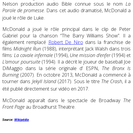
Nelson production audio Bible connue sous le nom
La
Parole de promesse
. Dans cet audio dramatisé, McDonald a
joué le rôle de Luke.
McDonald a joué le rôle principal dans le clip de Peter
Gabriel pour la chanson “The Barry Williams Show”. Il a
également remplacé
Robert De Niro
dans la franchise de
films
Midnight Run
(1988), interprétant Jack Walsh dans trois
films:
La cavale infernale
(1994),
Une mission d’enfer
(1994) et
L’amour poursuite
(1994). Il a décrit le joueur de baseball Joe
DiMaggio dans la série originale d’ ESPN,
The Bronx Is
Burning
(2007). En octobre 2013, McDonald a commencé à
tourner dans
Jekyll Island
(2017). Sous le titre
The Crash
, il a
été publié directement sur vidéo en 2017.
McDonald apparaît dans le spectacle de Broadway
The
Front Page
au Broadhurst Theatre.
Source:
Wikipédia