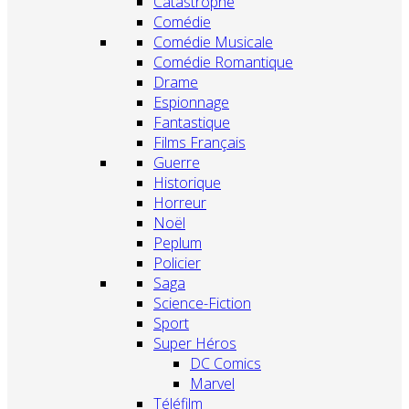
Catastrophe
Comédie
Comédie Musicale
Comédie Romantique
Drame
Espionnage
Fantastique
Films Français
Guerre
Historique
Horreur
Noël
Peplum
Policier
Saga
Science-Fiction
Sport
Super Héros
DC Comics
Marvel
Téléfilm