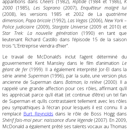
apparitions dans
Cheers
(1982),
Riptide
(1984 et 1986),
K
2000
(1985),
Les Soprano
(2007),
Enquêteur malgré lui
(2008), les versions 1985 et 2002 de La
quatrième
dimension
,
Papa bricole
(1992),
Las Vegas
(2006),
New York –
Police judiciaire
(2009),
Stargate Universe
(2009 et 2010) et
Star Trek: La nouvelle génération
(1990) en tant que
lieutenant Richard Castillo dans l’épisode 15 de la saison
trois “L’Entreprise viendra d’hier”.
Le travail de McDonald’s inclut l’agent déterminé du
gouvernement Kent Mansley dans le film d’animation
Le
géant de fer
(1999). Il a également interprété Jor-El dans la
série animé
Superman
(1996), par la suite, une version plus
ancienne de Superman dans
Batman, la relève
(2000). Il a
rappelé une grande affection pour ces rôles, affirmant qu’il
les appréciait parce qu’il était (et continue d’être) un tel fan
de Superman et qu’ils contrastaient tellement avec les rôles
peu sympathiques à l’écran pour lesquels il est connu. Il a
remplacé
Burt Reynolds
dans le rôle de Boss Hogg dans
Shérif fais-moi peur: naissance d’une légende
(2007). En 2009,
McDonald a également prêté ses talents vocaux au Thomas