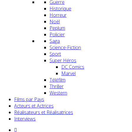
Guerre
Historique
Horreur
Noël
Peplum
Policier
Saga
Science-Fiction
Sport
Super Héros
DC Comics
Marvel
Téléfilm
Thriller
Western
Films par Pays
Acteurs et Actrices
Réalisateurs et Réalisatrices
Interviews