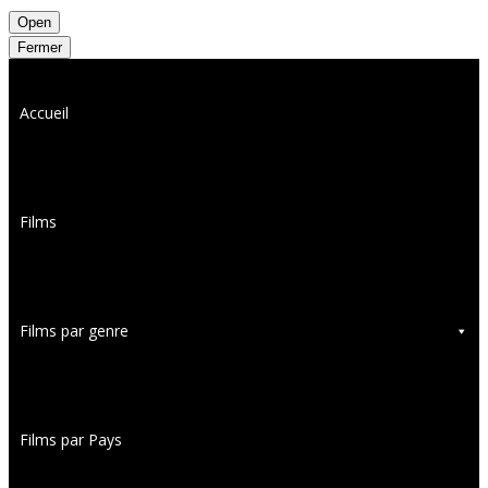
Open
Fermer
Accueil
Films
Films par genre
Films par Pays