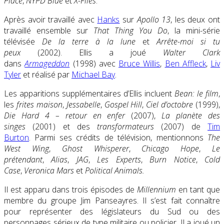
Place
,
NYPD Blue
et
X-Files
.
Après avoir travaillé avec
Hanks
sur
Apollo 13
, les deux ont
travaillé ensemble sur
That Thing You Do
, la mini-série
télévisée
De la terre à la lune
et
Arrête-moi si tu
peux
(2002). Ellis a joué
Walter Clark
dans
Armageddon
(1998) avec
Bruce Willis
,
Ben Affleck
,
Liv
Tyler
et réalisé par
Michael Bay
.
Les apparitions supplémentaires d’Ellis incluent
Bean: le film
,
les
frites maison
,
Jessabelle
,
Gospel Hill
,
Ciel d’octobre
(1999),
Die Hard 4
– retour en enfer
(2007),
La
planète des
singes
(2001) et des
transformateurs
(2007) de
Tim
Burton
. Parmi ses crédits de télévision, mentionnons
The
West Wing
,
Ghost Whisperer
,
Chicago Hope
,
Le
prétendant
,
Alias
,
JAG
,
Les Experts
,
Burn Notice
,
Cold
Case
,
Veronica Mars
et
Political Animals.
Il est apparu dans trois épisodes de
Millennium
en tant que
membre du groupe Jim Panseayres. Il s’est fait connaître
pour représenter des législateurs du Sud ou des
personnages sérieux de type militaire ou policier. Il a joué un