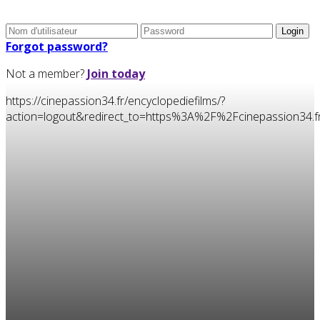
Forgot password?
Not a member?
Join today
https://cinepassion34.fr/encyclopediefilms/?
action=logout&redirect_to=https%3A%2F%2Fcinepassion3