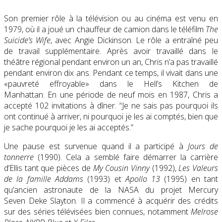
Son premier rôle à la télévision ou au cinéma est venu en
1979, où il a joué un chauffeur de camion dans le téléfilm
The
Suicide’s Wife
, avec Angie Dickinson. Le rôle a entraîné peu
de travail supplémentaire. Après avoir travaillé dans le
théâtre régional pendant environ un an, Chris n’a pas travaillé
pendant environ dix ans. Pendant ce temps, il vivait dans une
«pauvreté effroyable» dans le Hell’s Kitchen de
Manhattan. En une période de neuf mois en 1987, Chris a
accepté 102 invitations à dîner. “Je ne sais pas pourquoi ils
ont continué à arriver, ni pourquoi je les ai comptés, bien que
je sache pourquoi je les ai acceptés.”
Une pause est survenue quand il a participé à
Jours de
tonnerre
(1990). Cela a semblé faire démarrer la carrière
d’Ellis tant que pièces de
My Cousin Vinny
(1992),
Les Valeurs
de la famille Addams
(1993) et
Apollo 13
(1995) en tant
qu’ancien astronaute de la NASA du projet Mercury
Seven Deke Slayton. Il a commencé à acquérir des crédits
sur des séries télévisées bien connues, notamment
Melrose