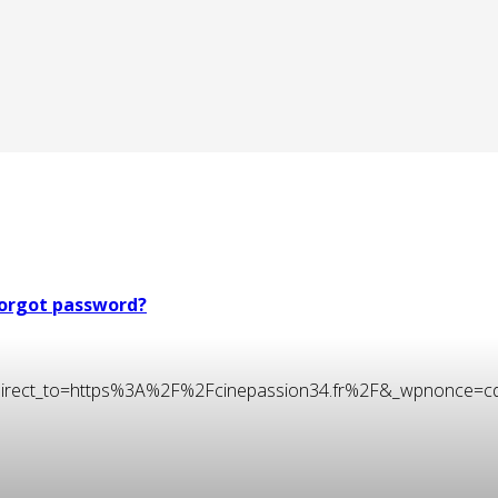
orgot password?
t&redirect_to=https%3A%2F%2Fcinepassion34.fr%2F&_wpnonce=