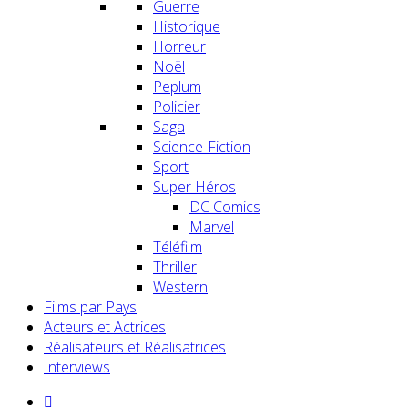
Guerre
Historique
Horreur
Noël
Peplum
Policier
Saga
Science-Fiction
Sport
Super Héros
DC Comics
Marvel
Téléfilm
Thriller
Western
Films par Pays
Acteurs et Actrices
Réalisateurs et Réalisatrices
Interviews