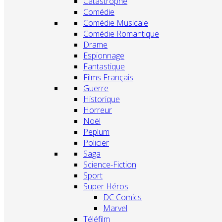
Catastrophe
Comédie
Comédie Musicale
Comédie Romantique
Drame
Espionnage
Fantastique
Films Français
Guerre
Historique
Horreur
Noël
Peplum
Policier
Saga
Science-Fiction
Sport
Super Héros
DC Comics
Marvel
Téléfilm