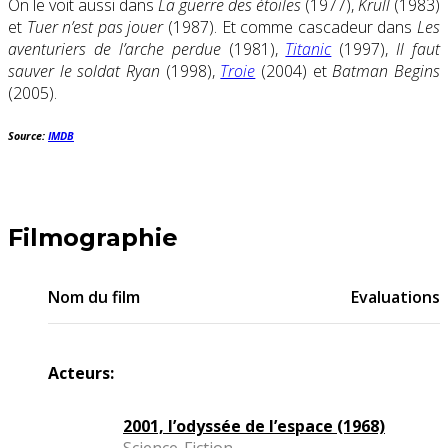
On le voit aussi dans
La guerre des étoiles
(1977),
Krull
(1983)
et
Tuer n’est pas jouer
(1987). Et comme cascadeur dans
Les
aventuriers de l’arche perdue
(1981),
Titanic
(1997),
Il faut
sauver le soldat Ryan
(1998),
Troie
(2004) et
Batman Begins
(2005).
Source:
IMDB
Filmographie
Nom du film
Evaluations
Acteurs:
2001, l’odyssée de l’espace (1968)