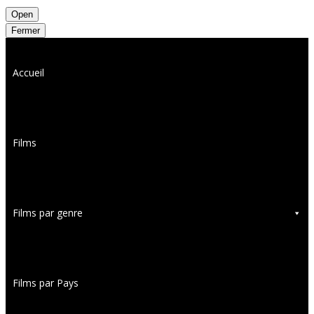
Open
Fermer
Accueil
Films
Films par genre
Films par Pays