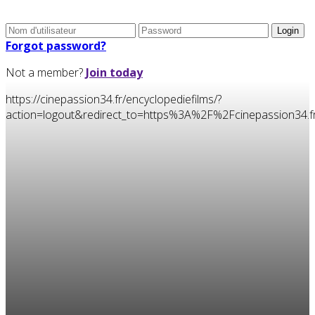
Forgot password?
Not a member?
Join today
https://cinepassion34.fr/encyclopediefilms/?
action=logout&redirect_to=https%3A%2F%2Fcinepassion3