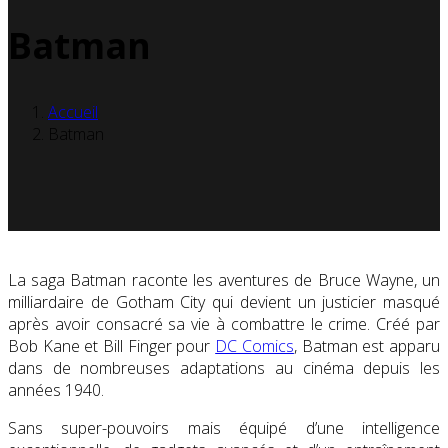
Batman
Accueil
Batman
La saga Batman raconte les aventures de Bruce Wayne, un
milliardaire de Gotham City qui devient un justicier masqué
après avoir consacré sa vie à combattre le crime. Créé par
Bob Kane et Bill Finger pour
DC Comics
, Batman est apparu
dans de nombreuses adaptations au cinéma depuis les
années 1940.
Sans super-pouvoirs mais équipé d’une intelligence