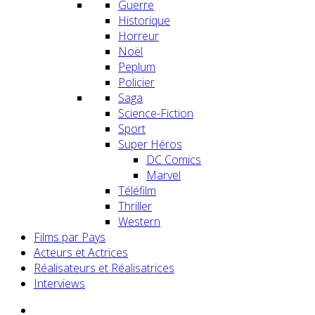
Guerre
Historique
Horreur
Noël
Peplum
Policier
Saga
Science-Fiction
Sport
Super Héros
DC Comics
Marvel
Téléfilm
Thriller
Western
Films par Pays
Acteurs et Actrices
Réalisateurs et Réalisatrices
Interviews