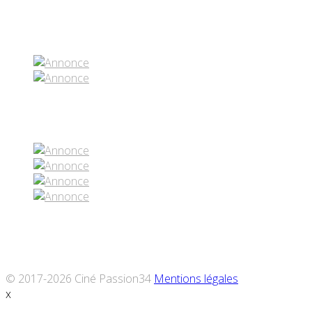
Partenaires contenus
Réseaux sociaux
© 2017-2026 Ciné Passion34
Mentions légales
x
Défiler