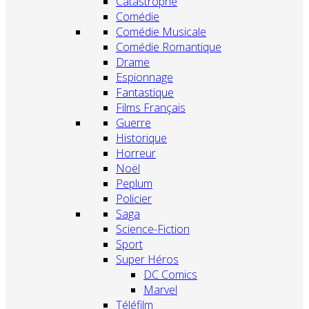
Catastrophe
Comédie
Comédie Musicale
Comédie Romantique
Drame
Espionnage
Fantastique
Films Français
Guerre
Historique
Horreur
Noël
Peplum
Policier
Saga
Science-Fiction
Sport
Super Héros
DC Comics
Marvel
Téléfilm