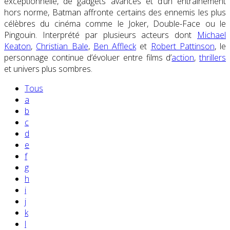
exceptionnelle, de gadgets avancés et d’un entraînement
hors norme, Batman affronte certains des ennemis les plus
célèbres du cinéma comme le Joker, Double-Face ou le
Pingouin. Interprété par plusieurs acteurs dont
Michael
Keaton
,
Christian Bale
,
Ben Affleck
et
Robert Pattinson
, le
personnage continue d’évoluer entre films d’
action
,
thrillers
et univers plus sombres.
Tous
a
b
c
d
e
f
g
h
i
j
k
l