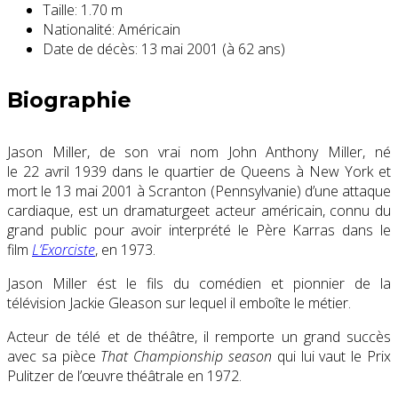
Taille:
1.70 m
Nationalité:
Américain
Date de décès:
13 mai 2001 (à 62 ans)
Biographie
Jason Miller, de son vrai nom John Anthony Miller, né
le
22 avril 1939
dans le quartier de Queens à New York et
mort le
13 mai 2001
à Scranton (Pennsylvanie) d’une attaque
cardiaque, est un dramaturgeet acteur américain, connu du
grand public pour avoir interprété le Père Karras dans le
film
L’Exorciste
, en 1973.
Jason Miller ést le fils du comédien et pionnier de la
télévision Jackie Gleason sur lequel il emboîte le métier.
Acteur de télé et de théâtre, il remporte un grand succès
avec sa pièce
That Championship season
qui lui vaut le Prix
Pulitzer de l’œuvre théâtrale en 1972.