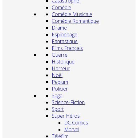
Catastrophe
Comédie
Comédie Musicale
Comédie Romantique
Drame
Espionnage
Fantastique
Films Français
Guerre
Historique
Horreur
Noël
Peplum
Policier
Saga
Science-Fiction
Sport
Super Héros
DC Comics
Marvel
Téléfilm