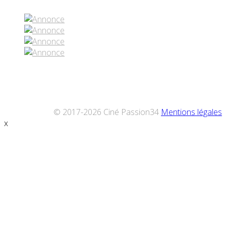
© 2017-2026 Ciné Passion34
Mentions légales
x
Défiler
vers
le
haut