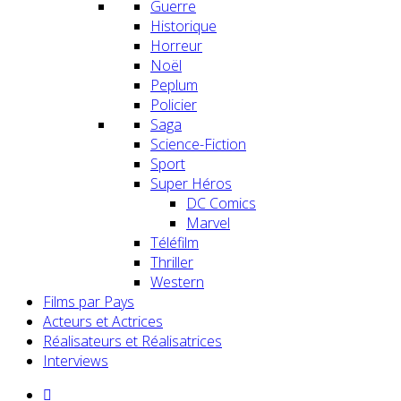
Guerre
Historique
Horreur
Noël
Peplum
Policier
Saga
Science-Fiction
Sport
Super Héros
DC Comics
Marvel
Téléfilm
Thriller
Western
Films par Pays
Acteurs et Actrices
Réalisateurs et Réalisatrices
Interviews