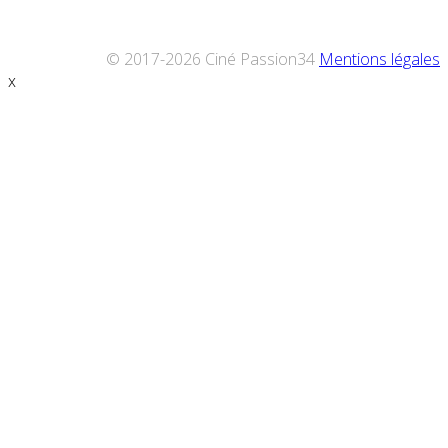
© 2017-2026 Ciné Passion34
Mentions légales
x
Défiler
vers
le
haut