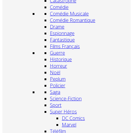
Catastrophe
Comédie
Comédie Musicale
Comédie Romantique
Drame
Espionnage
Fantastique
Films Français
Guerre
Historique
Horreur
Noël
Peplum
Policier
Saga
Science-Fiction
Sport
Super Héros
DC Comics
Marvel
Téléfilm