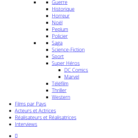
Guerre
Historique
Horreur
Noël
Peplum
Policier
Saga
Science-Fiction
Sport
Super Héros
DC Comics
Marvel
Téléfilm
Thriller
Western
Films par Pays
Acteurs et Actrices
Réalisateurs et Réalisatrices
Interviews