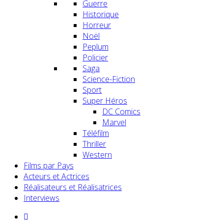
Guerre
Historique
Horreur
Noël
Peplum
Policier
Saga
Science-Fiction
Sport
Super Héros
DC Comics
Marvel
Téléfilm
Thriller
Western
Films par Pays
Acteurs et Actrices
Réalisateurs et Réalisatrices
Interviews