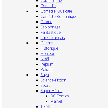
Catastrophe
Comédie
Comédie Musicale
Comédie Romantique
Drame
Espionnage
Fantastique
Films Français
Guerre
Historique
Horreur
Noël
Peplum
Policier
Saga
Science-Fiction
Sport
Super Héros
DC Comics
Marvel
Téléfilm