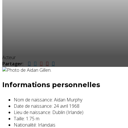
Acteur
Partager:
Informations personnelles
Nom de naissance:
Aidan Murphy
Date de naissance:
24 avril 1968
Lieu de naissance:
Dublin (Irlande)
Taille:
1.75 m
Nationalité:
Irlandais