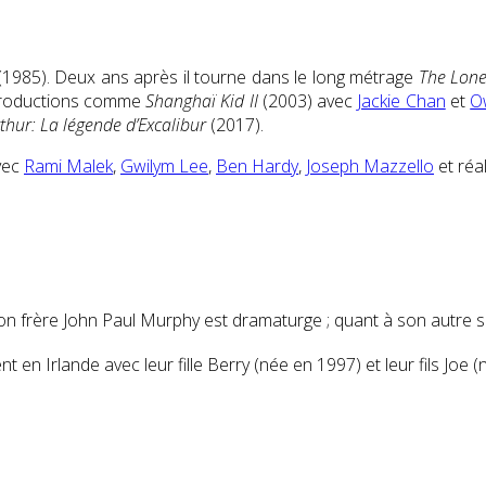
1985). Deux ans après il tourne dans le long métrage
The Lone
 productions comme
Shanghaï Kid II
(2003) avec
Jackie Chan
et
O
rthur: La légende d’Excalibur
(2017).
vec
Rami Malek
,
Gwilym Lee
,
Ben Hardy
,
Joseph Mazzello
et réa
 frère John Paul Murphy est dramaturge ; quant à son autre sœur
 en Irlande avec leur fille Berry (née en 1997) et leur fils Joe 