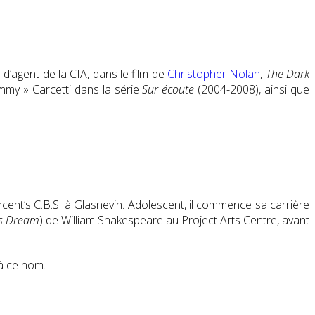
 d’agent de la CIA, dans le film de
Christopher Nolan
,
The Dark
mmy » Carcetti dans la série
Sur écoute
(2004-2008), ainsi que
ncent’s C.B.S. à Glasnevin. Adolescent, il commence sa carrière
s Dream
) de William Shakespeare au Project Arts Centre, avant
jà ce nom
.