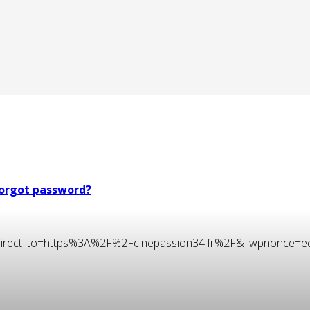
orgot password?
t&redirect_to=https%3A%2F%2Fcinepassion34.fr%2F&_wpnonce=