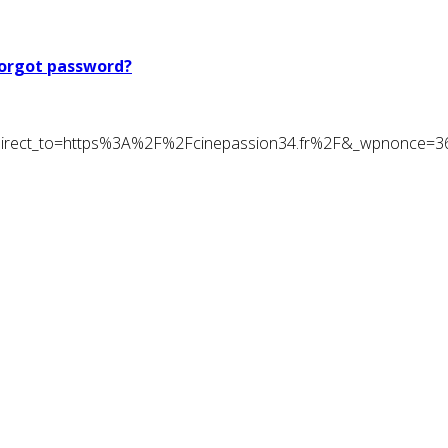
orgot password?
t&redirect_to=https%3A%2F%2Fcinepassion34.fr%2F&_wpnonce=