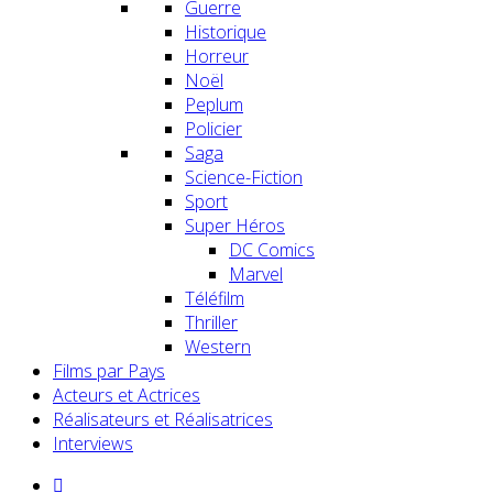
Guerre
Historique
Horreur
Noël
Peplum
Policier
Saga
Science-Fiction
Sport
Super Héros
DC Comics
Marvel
Téléfilm
Thriller
Western
Films par Pays
Acteurs et Actrices
Réalisateurs et Réalisatrices
Interviews