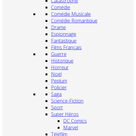
Catastrophe
Comédie
Comédie Musicale
Comédie Romantique
Drame
Espionnage
Fantastique
Films Français
Guerre
Historique
Horreur
Noël
Peplum
Policier
Saga
Science-Fiction
Sport
Super Héros
DC Comics
Marvel
Téléfilm