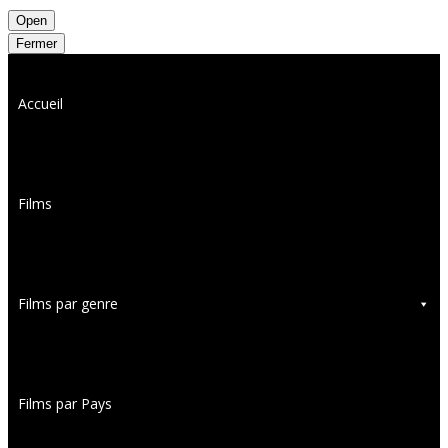
Open
Fermer
Accueil
Films
Films par genre
Films par Pays