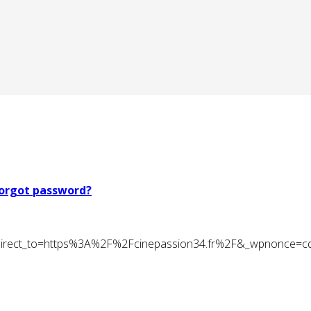
orgot password?
t&redirect_to=https%3A%2F%2Fcinepassion34.fr%2F&_wpnonce=