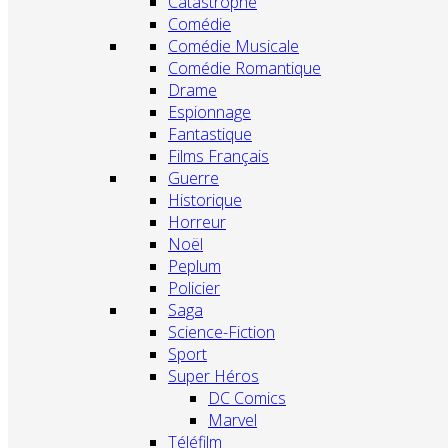
Catastrophe
Comédie
Comédie Musicale
Comédie Romantique
Drame
Espionnage
Fantastique
Films Français
Guerre
Historique
Horreur
Noël
Peplum
Policier
Saga
Science-Fiction
Sport
Super Héros
DC Comics
Marvel
Téléfilm