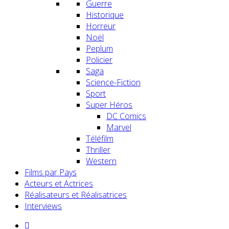
Guerre
Historique
Horreur
Noël
Peplum
Policier
Saga
Science-Fiction
Sport
Super Héros
DC Comics
Marvel
Téléfilm
Thriller
Western
Films par Pays
Acteurs et Actrices
Réalisateurs et Réalisatrices
Interviews