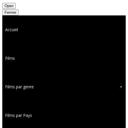
Open
Fermer
Accueil
Films
Films par genre
Films par Pays