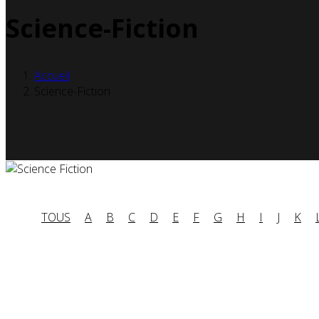
Science-Fiction
Accueil
Science-Fiction
TOUS
A
B
C
D
E
F
G
H
I
J
K
Partenaires contenus