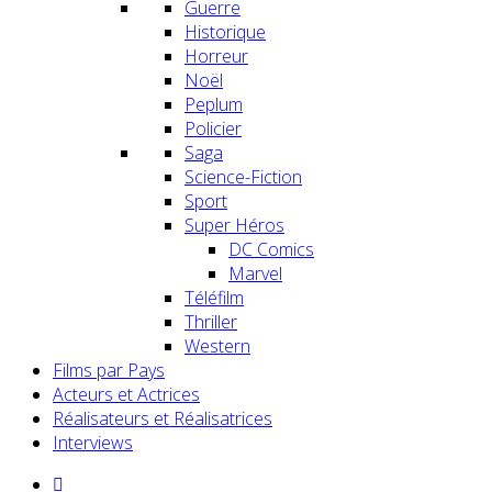
Guerre
Historique
Horreur
Noël
Peplum
Policier
Saga
Science-Fiction
Sport
Super Héros
DC Comics
Marvel
Téléfilm
Thriller
Western
Films par Pays
Acteurs et Actrices
Réalisateurs et Réalisatrices
Interviews