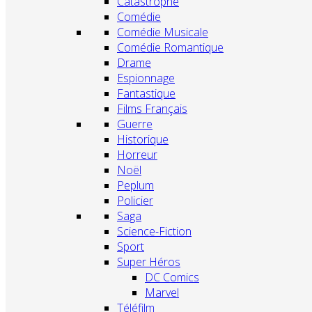
Catastrophe
Comédie
Comédie Musicale
Comédie Romantique
Drame
Espionnage
Fantastique
Films Français
Guerre
Historique
Horreur
Noël
Peplum
Policier
Saga
Science-Fiction
Sport
Super Héros
DC Comics
Marvel
Téléfilm