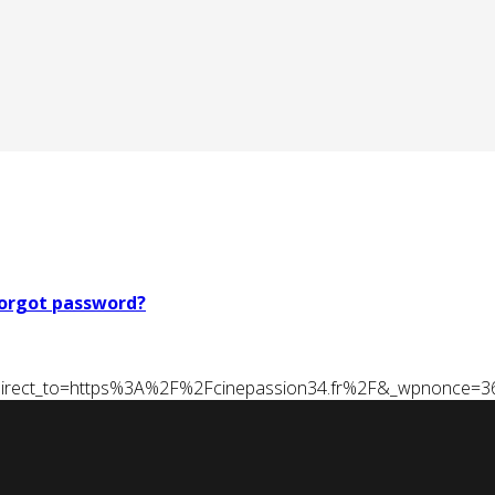
orgot password?
t&redirect_to=https%3A%2F%2Fcinepassion34.fr%2F&_wpnonce=