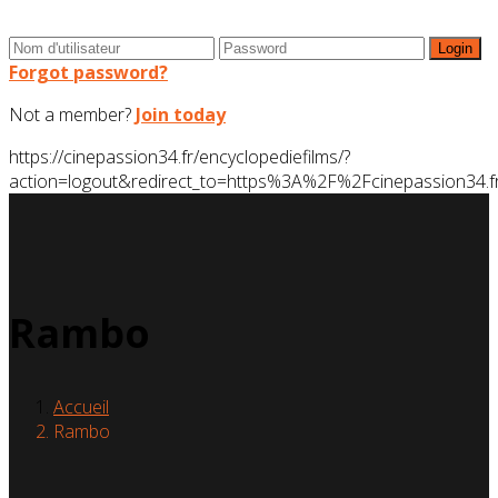
Forgot password?
Not a member?
Join today
https://cinepassion34.fr/encyclopediefilms/?
action=logout&redirect_to=https%3A%2F%2Fcinepassion3
Rambo
Accueil
Rambo