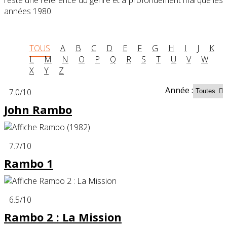
années 1980.
TOUS
A
B
C
D
E
F
G
H
I
J
K
L
M
N
O
P
Q
R
S
T
U
V
W
X
Y
Z
Année :
7.0
/10
John Rambo
7.7
/10
Rambo 1
6.5
/10
Rambo 2 : La Mission