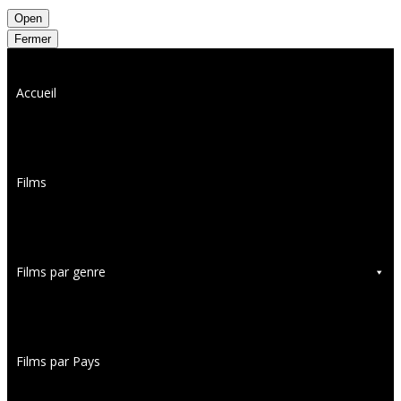
Open
Fermer
Accueil
Films
Films par genre
Films par Pays