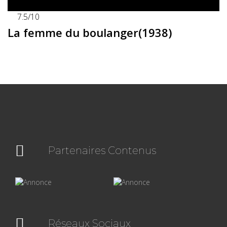
Films par Pays
7.5
/10
La femme du boulanger(1938)
Acteurs et Actrices
Réalisateurs et Réalisatrices
Partenaires Contenus
Interviews
Réseaux Sociaux