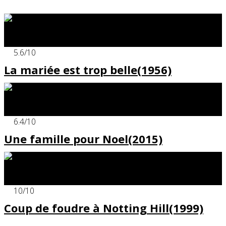
x
5.6
/10
La mariée est trop belle(1956)
x
6.4
/10
Une famille pour Noel(2015)
x
10
/10
Coup de foudre à Notting Hill(1999)