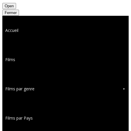
Open
Fermer
Accueil
Films
Films par genre
Films par Pays