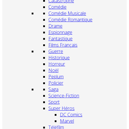
Catastrophe
Comédie
Comédie Musicale
Comédie Romantique
Drame
Espionnage
Fantastique
Films Français
Guerre
Historique
Horreur
Noël
Peplum
Policier
Saga
Science-Fiction
Sport
Super Héros
DC Comics
Marvel
Téléfilm