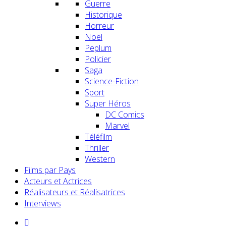
Guerre
Historique
Horreur
Noël
Peplum
Policier
Saga
Science-Fiction
Sport
Super Héros
DC Comics
Marvel
Téléfilm
Thriller
Western
Films par Pays
Acteurs et Actrices
Réalisateurs et Réalisatrices
Interviews