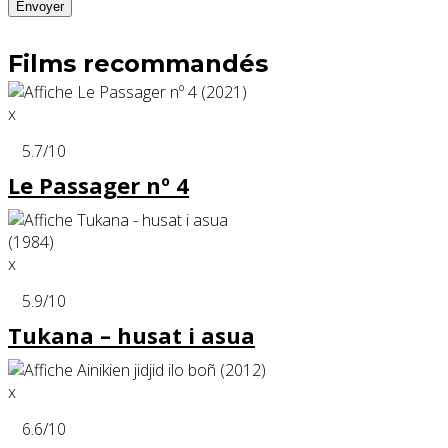
Films recommandés
x
5.7
/10
Le Passager nº 4
x
5.9
/10
Tukana – husat i asua
x
6.6
/10