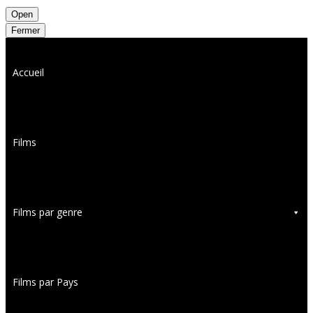
Open
Fermer
Accueil
Films
Films par genre
Films par Pays