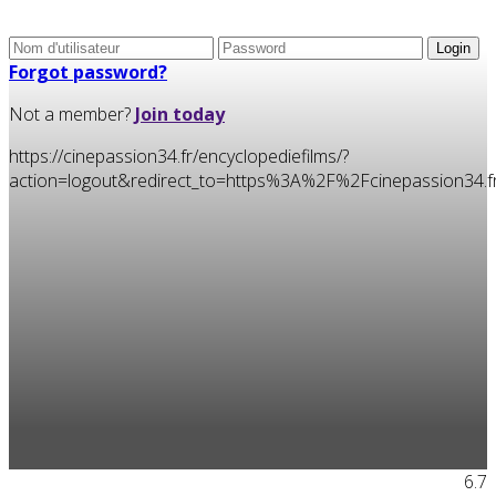
Forgot password?
Not a member?
Join today
https://cinepassion34.fr/encyclopediefilms/?
action=logout&redirect_to=https%3A%2F%2Fcinepassion34
6.7