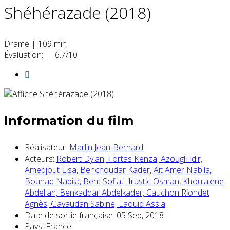
Shéhérazade (2018)
Drame
|
109 min
Évaluation:
6.7/10
Information du film
Réalisateur:
Marlin Jean-Bernard
Acteurs:
Robert Dylan,
Fortas Kenza,
Azougli Idir,
Amedjout Lisa,
Benchoudar Kader,
Ait Amer Nabila,
Bounad Nabila,
Bent Sofia,
Hrustic Osman,
Khoulalene
Abdellah,
Benkaddar Abdelkader,
Cauchon Riondet
Agnès,
Gavaudan Sabine,
Laouid Assia
Date de sortie française:
05 Sep, 2018
Pays:
France