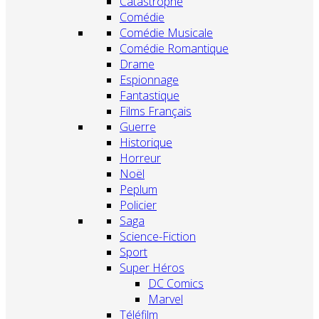
Catastrophe
Comédie
Comédie Musicale
Comédie Romantique
Drame
Espionnage
Fantastique
Films Français
Guerre
Historique
Horreur
Noël
Peplum
Policier
Saga
Science-Fiction
Sport
Super Héros
DC Comics
Marvel
Téléfilm