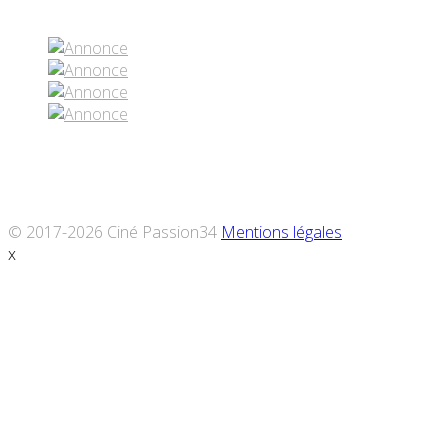
© 2017-2026 Ciné Passion34
Mentions légales
x
Défiler
vers
le
haut