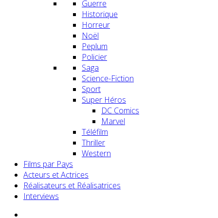
Guerre
Historique
Horreur
Noël
Peplum
Policier
Saga
Science-Fiction
Sport
Super Héros
DC Comics
Marvel
Téléfilm
Thriller
Western
Films par Pays
Acteurs et Actrices
Réalisateurs et Réalisatrices
Interviews