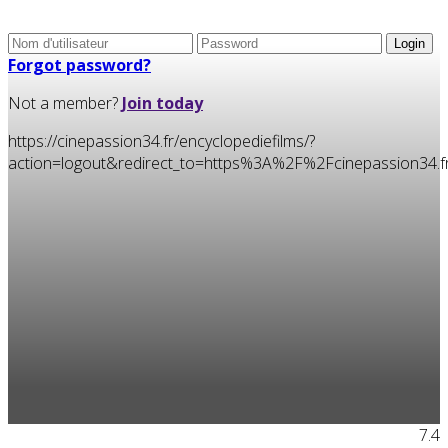
Forgot password?
Not a member?
Join today
https://cinepassion34.fr/encyclopediefilms/?
action=logout&redirect_to=https%3A%2F%2Fcinepassion3
7.4