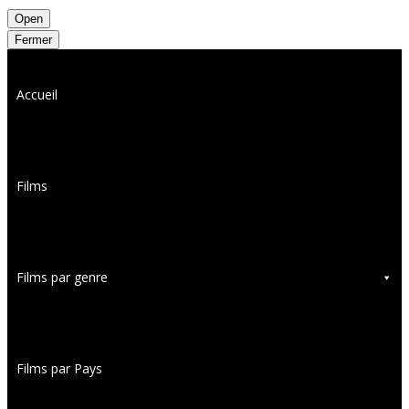
Open
Fermer
Accueil
Films
Films par genre
Films par Pays