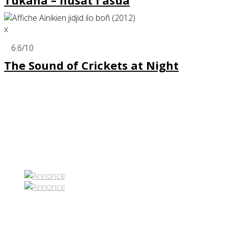
Tukana – husat i asua
x
6.6
/10
The Sound of Crickets at Night
Partenaires contenus
Réseaux sociaux