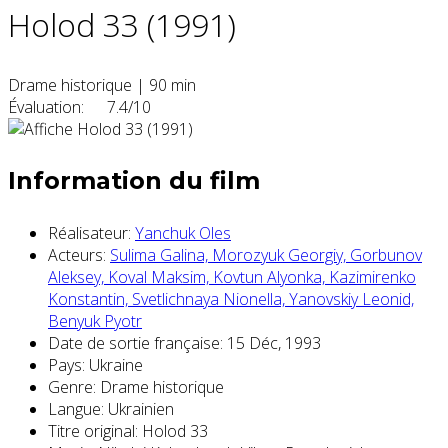
Holod 33 (1991)
Drame historique
|
90 min
Évaluation:
7.4/10
Information du film
Réalisateur:
Yanchuk Oles
Acteurs:
Sulima Galina,
Morozyuk Georgiy,
Gorbunov
Aleksey,
Koval Maksim,
Kovtun Alyonka,
Kazimirenko
Konstantin,
Svetlichnaya Nionella,
Yanovskiy Leonid,
Benyuk Pyotr
Date de sortie française:
15 Déc, 1993
Pays:
Ukraine
Genre:
Drame historique
Langue:
Ukrainien
Titre original:
Holod 33