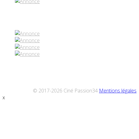
Réseaux sociaux
© 2017-2026 Ciné Passion34
Mentions légales
x
Défiler
vers
le
haut