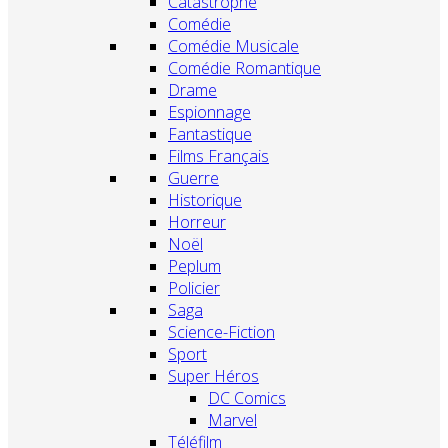
Catastrophe
Comédie
Comédie Musicale
Comédie Romantique
Drame
Espionnage
Fantastique
Films Français
Guerre
Historique
Horreur
Noël
Peplum
Policier
Saga
Science-Fiction
Sport
Super Héros
DC Comics
Marvel
Téléfilm