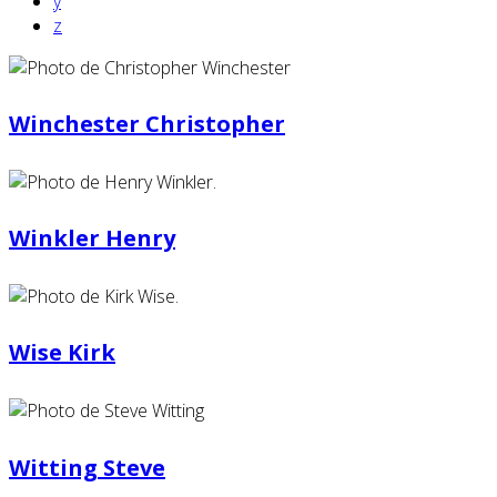
y
z
Winchester Christopher
Winkler Henry
Wise Kirk
Witting Steve