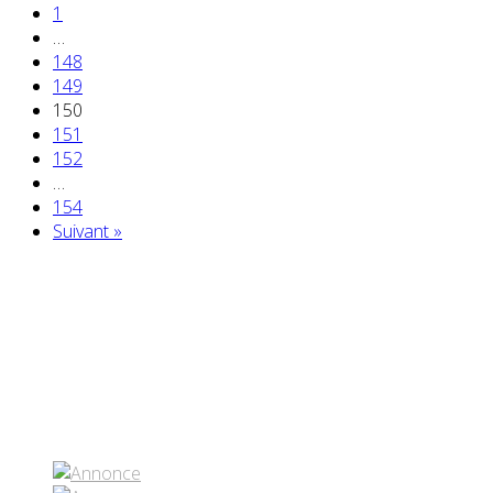
1
…
148
149
150
151
152
…
154
Suivant »
Partenaires contenus