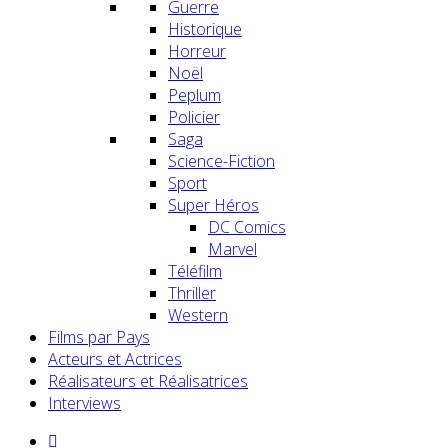
Guerre
Historique
Horreur
Noël
Peplum
Policier
Saga
Science-Fiction
Sport
Super Héros
DC Comics
Marvel
Téléfilm
Thriller
Western
Films par Pays
Acteurs et Actrices
Réalisateurs et Réalisatrices
Interviews