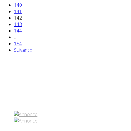
140
141
142
143
144
…
154
Suivant »
Partenaires contenus