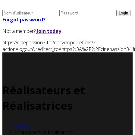
Forgot password?
Not a member?
Join today
https://cinepassion34.fr/encyclopediefilms/?
action=logout&redirect_to=https%3A%2F%2Fcinepassion34
Réalisateurs et
Réalisatrices
Accueil
Réalisateurs et Réalisatrices