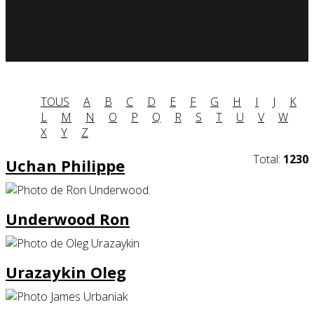
TOUS
A
B
C
D
E
F
G
H
I
J
K
L
M
N
O
P
Q
R
S
T
U
V
W
X
Y
Z
Total:
1230
Uchan Philippe
Underwood Ron
Urazaykin Oleg