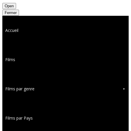
Open
Fermer
Accueil
Films
Films par genre
Films par Pays