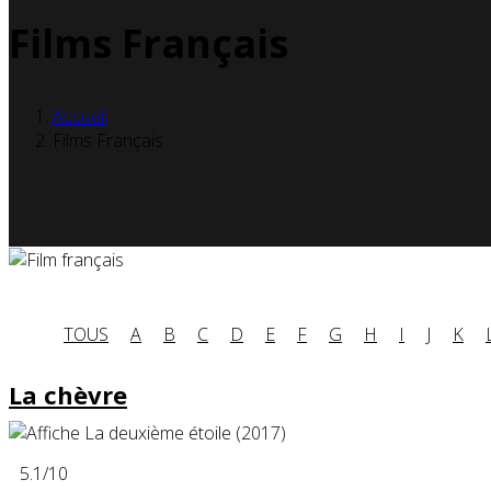
Films Français
Accueil
Films Français
TOUS
A
B
C
D
E
F
G
H
I
J
K
La chèvre
5.1
/10