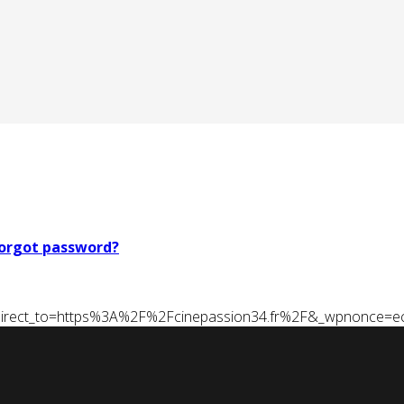
orgot password?
t&redirect_to=https%3A%2F%2Fcinepassion34.fr%2F&_wpnonce=