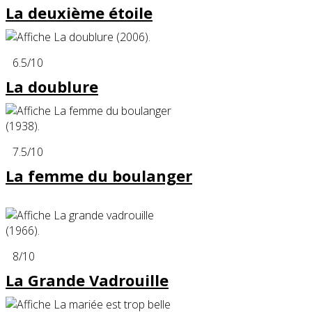
La deuxième étoile
6.5
/10
La doublure
7.5
/10
La femme du boulanger
8
/10
La Grande Vadrouille