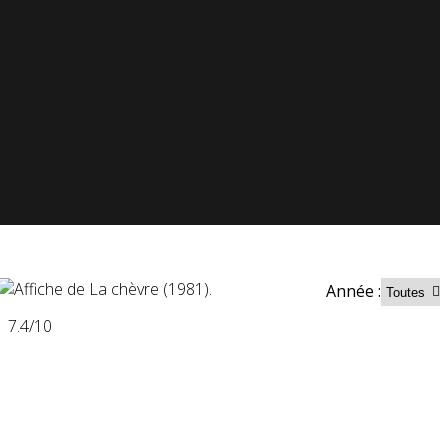
Année :
7.4
/10