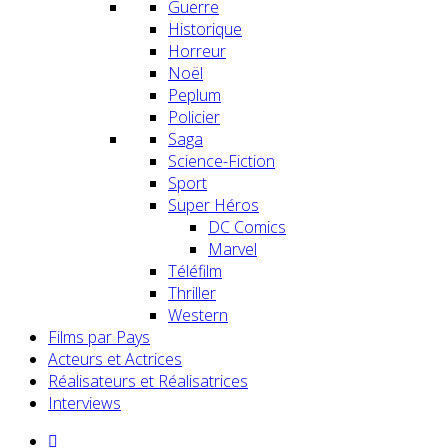
Guerre
Historique
Horreur
Noël
Peplum
Policier
Saga
Science-Fiction
Sport
Super Héros
DC Comics
Marvel
Téléfilm
Thriller
Western
Films par Pays
Acteurs et Actrices
Réalisateurs et Réalisatrices
Interviews