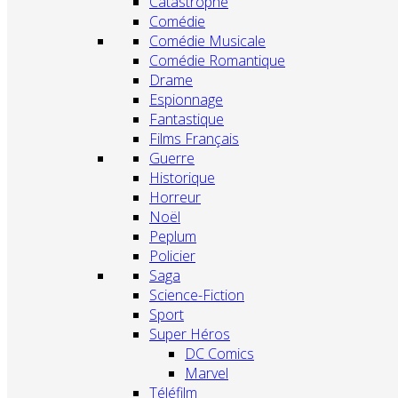
Catastrophe
Comédie
Comédie Musicale
Comédie Romantique
Drame
Espionnage
Fantastique
Films Français
Guerre
Historique
Horreur
Noël
Peplum
Policier
Saga
Science-Fiction
Sport
Super Héros
DC Comics
Marvel
Téléfilm