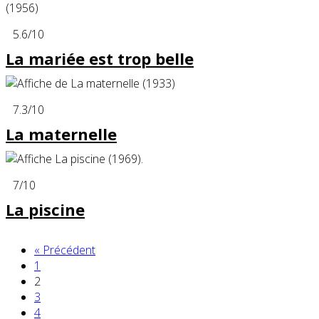
5.6
/10
La mariée est trop belle
7.3
/10
La maternelle
7
/10
La piscine
« Précédent
1
2
3
4