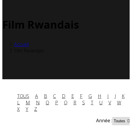
Film Rwandais
Accueil
Film Rwandais
TOUS
A
B
C
D
E
F
G
H
I
J
K
L
M
N
O
P
Q
R
S
T
U
V
W
X
Y
Z
Année :
Partenaires contenus