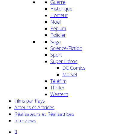
Guerre
Historique
Horreur
Noël
Peplum
Policier
Saga
Science-Fiction
Sport
Super Héros
DC Comics
Marvel
Téléfilm
Thriller
Western
Films par Pays
Acteurs et Actrices
Réalisateurs et Réalisatrices
Interviews