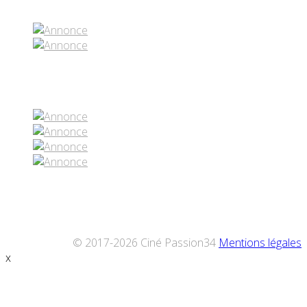
Réseaux sociaux
© 2017-2026 Ciné Passion34
Mentions légales
x
Défiler
vers
le