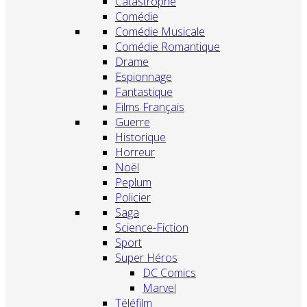
Catastrophe
Comédie
Comédie Musicale
Comédie Romantique
Drame
Espionnage
Fantastique
Films Français
Guerre
Historique
Horreur
Noël
Peplum
Policier
Saga
Science-Fiction
Sport
Super Héros
DC Comics
Marvel
Téléfilm