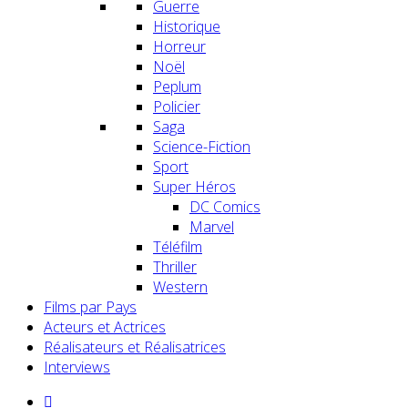
Guerre
Historique
Horreur
Noël
Peplum
Policier
Saga
Science-Fiction
Sport
Super Héros
DC Comics
Marvel
Téléfilm
Thriller
Western
Films par Pays
Acteurs et Actrices
Réalisateurs et Réalisatrices
Interviews