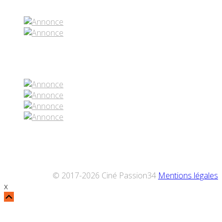
Réseaux sociaux
© 2017-2026 Ciné Passion34
Mentions légales
x
Défiler
vers
le