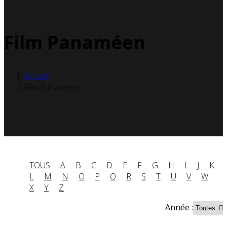
Film Panaméen
Accueil
Film Panaméen
TOUS
A
B
C
D
E
F
G
H
I
J
K
L
M
N
O
P
Q
R
S
T
U
V
W
X
Y
Z
Année :
Partenaires contenus