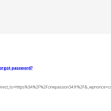
orgot password?
t&redirect_to=https%3A%2F%2Fcinepassion34.fr%2F&_wpnonce=