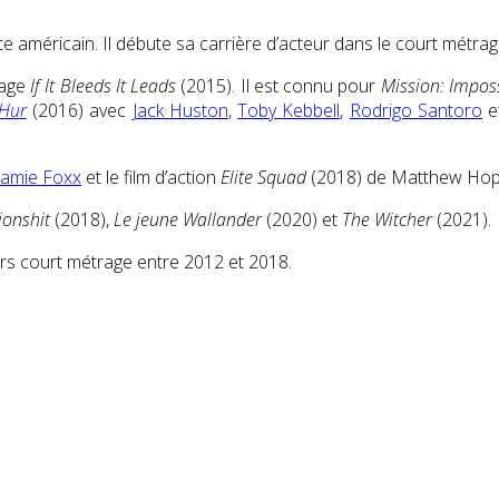
te américain. Il débute sa carrière d’acteur dans le court métra
rage
If It Bleeds It Leads
(2015). Il est connu pour
Mission: Impos
Hur
(2016) avec
Jack Huston
,
Toby Kebbell
,
Rodrigo Santoro
e
Jamie Foxx
et le film d’action
Elite Squad
(2018) de Matthew Hop
ionshit
(2018),
Le jeune Wallander
(2020) et
The Witcher
(2021).
ieurs court métrage entre 2012 et 2018.