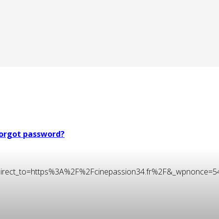
orgot password?
t&redirect_to=https%3A%2F%2Fcinepassion34.fr%2F&_wpnonce=