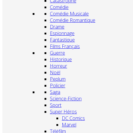
Catastrophe
Comédie
Comédie Musicale
Comédie Romantique
Drame
Espionnage
Fantastique
Films Français
Guerre
Historique
Horreur
Noël
Peplum
Policier
Saga
Science-Fiction
Sport
Super Héros
DC Comics
Marvel
Téléfilm