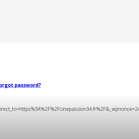
orgot password?
t&redirect_to=https%3A%2F%2Fcinepassion34.fr%2F&_wpnonce=