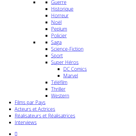
Guerre
Historique
Horreur
Noël
Peplum
Policier
Saga
Science-Fiction
Sport
Super Héros
DC Comics
Marvel
Téléfilm
Thriller
Western
Films par Pays
Acteurs et Actrices
Réalisateurs et Réalisatrices
Interviews