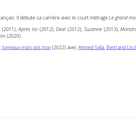
rançais. Il débute sa carrière avec le court métrage
Le grand mo
…
(2011),
Après toi
(2012),
Deal
(2012),
Suzanne
(2013),
Monstr
ini
(2020).
t
Jumeaux mais pas trop
(2022) avec
Ahmed Sylla
,
Bertrand Uscl