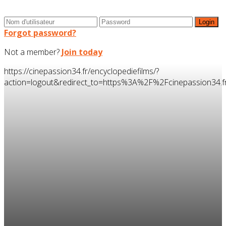
Forgot password?
Not a member?
Join today
https://cinepassion34.fr/encyclopediefilms/?
action=logout&redirect_to=https%3A%2F%2Fcinepassion3