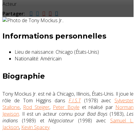
Acteur
Partager:
Informations personnelles
Lieu de naissance:
Chicago (États-Unis)
Nationalité:
Américain
Biographie
Tony Mockus Jr. est né à Chicago, Illinois, États-Unis. Il joue le
rôle de Tom Higgins dans
F.I.S.T
(1978) avec
Sylvester
Stallone
,
Rod Steiger
,
Peter Boyle
et réalisé par
Norman
Jewison
. Il est un acteur connu pour
Bad Boys
(1983),
Les
indians
(1989) et
Négociateur
(1998) avec
Samuel L.
Jackson
,
Kevin Spacey
.