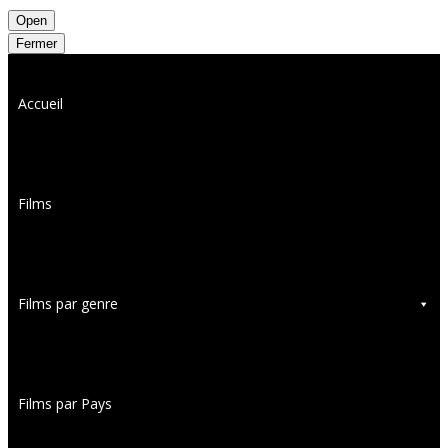
Open
Fermer
Accueil
Films
Films par genre
Films par Pays