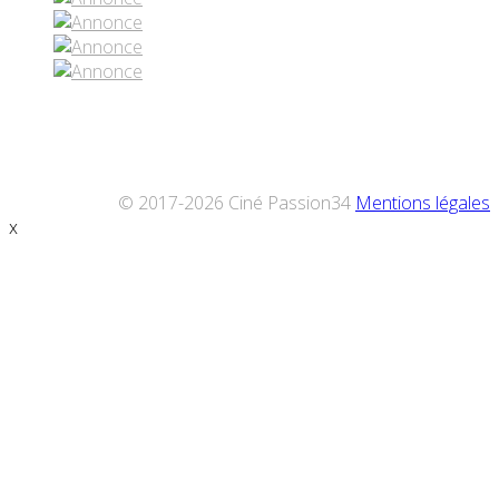
© 2017-2026 Ciné Passion34
Mentions légales
x
Défiler
vers
le
haut