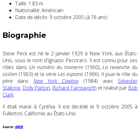
Taille:
1.83 m
Nationalité:
Américain
Date de décès:
9 octobre 2005 (à 76 ans)
Biographie
Steve Peck est né le 2 janvier 1929 à New York, aux États-
Unis, sous le nom d’Ignazio Pecoraro. Il est connu pour ses
rôles dans
Un numéro du tonnerre
(1960),
La revanche du
sicilien
(1963) et la série
Les espions
(1966). Il joue le rôle du
père dans
New York Cowboy
(1984) avec
Sylvester
Stallone
,
Dolly Parton
,
Richard Farnsworth
et réalisé par
Bob
Clark
.
Il était marié à Cynthia. Il est décédé le 9 octobre 2005 à
Fullerton, Californie au États-Unis.
Source:
IMDB