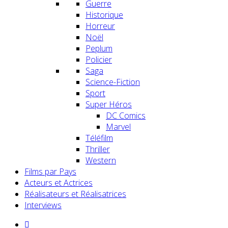
Guerre
Historique
Horreur
Noël
Peplum
Policier
Saga
Science-Fiction
Sport
Super Héros
DC Comics
Marvel
Téléfilm
Thriller
Western
Films par Pays
Acteurs et Actrices
Réalisateurs et Réalisatrices
Interviews