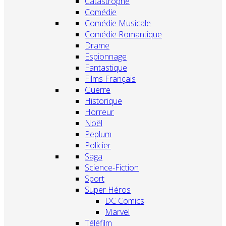
Catastrophe
Comédie
Comédie Musicale
Comédie Romantique
Drame
Espionnage
Fantastique
Films Français
Guerre
Historique
Horreur
Noël
Peplum
Policier
Saga
Science-Fiction
Sport
Super Héros
DC Comics
Marvel
Téléfilm