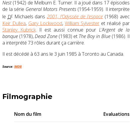
Nest
(1942) de Melburn E. Turner. Il a joué dans 17 épisodes
de la série
General Motors Presents
(1954-1959). Il interprète
r
le
D
Michaels dans
2001, l’Odyssée de l’espace
(1968) avec
Keir Dullea
,
Gary Lockwood
,
William Sylvester
et réalisé par
Stanley Kubrick
. Il est aussi connue pour
L’Argent de la
banque
(1978),
Dead Zone
(1983) et
The Boy in Blue
(1986). Il
a interprété 73 rôles durant ça carrière.
Il est décédé à 63 ans le
3 juin 1985 à Toronto au Canada.
Source:
IMDB
Filmographie
Nom du film
Evaluations