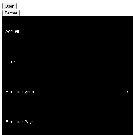
Open
Fermer
Accueil
Films
Films par genre
Films par Pays