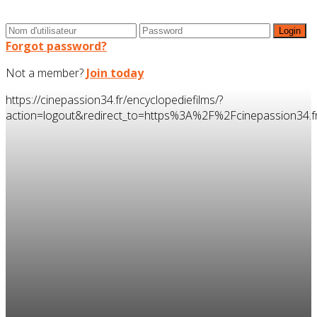
Forgot password?
Not a member?
Join today
https://cinepassion34.fr/encyclopediefilms/?
action=logout&redirect_to=https%3A%2F%2Fcinepassion3