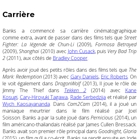
Carrière
Banks a commencé sa carrière cinématographique
comme
extra
, avant de passer
dans
des films tels que
Street
Fighter: La légende de Chun-Li
(2009),
Formosa Betrayed
(2009),
Shanghai
(2010) avec
John Cusack
, puis
Very Bad Trip
2
(2011)
, aux côtés de
Bradley Cooper
.
Après avoir joué des petits
rôles
dans des films tels que
The
Mark: Redemption
(2013) avec
Gary Daniels
,
Eric Roberts
.
On
le voit également dans
DragonWolf
(2013), Il joue le rôle de
Jimmy The Thief dans
Tekken 2
(2014) avec
Kane
Kosugi
,
Cary-Hiroyuki Tagawa
,
Rade Serbedzija
et réalisé par
Wych Kaosayananda
. Dans
Cam2Cam
(2014), il a joué un
maniaque meurtrier dans le film réalisé par Joel
Soisson. Banks a par la suite joué dans
Pernicious
(2014), un
film américano-thaïlandais réalisé par James Cullen Bressack.
Banks avait son premier rôle principal
dans
Goodnight, Gloria
(2015),
un film qu’il a co-écrit.
Banks se rendit ensuite en Inde