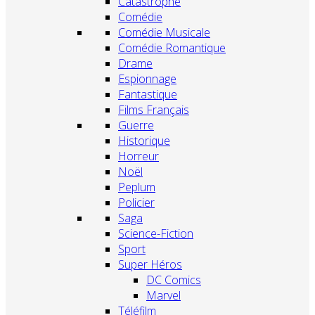
Catastrophe
Comédie
Comédie Musicale
Comédie Romantique
Drame
Espionnage
Fantastique
Films Français
Guerre
Historique
Horreur
Noël
Peplum
Policier
Saga
Science-Fiction
Sport
Super Héros
DC Comics
Marvel
Téléfilm