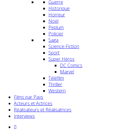
Guerre
Historique
Horreur
Noël
Peplum
Policier
Saga
Science-Fiction
Sport
Super Héros
DC Comics
Marvel
Téléfilm
Thriller
Western
Films par Pays
Acteurs et Actrices
Réalisateurs et Réalisatrices
Interviews