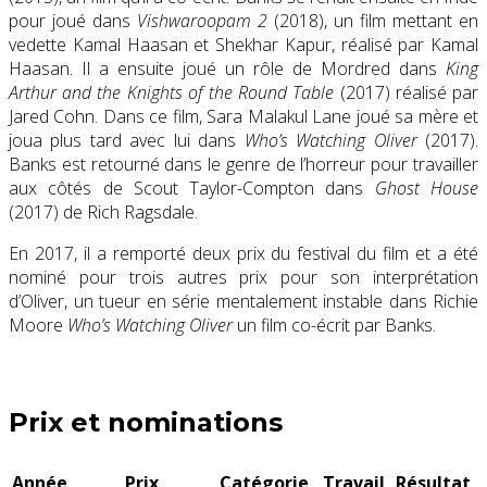
pour joué dans
Vishwaroopam 2
(2018), un film mettant en
vedette
Kamal Haasan
et
Shekhar Kapur
, réalisé par
Kamal
Haasan
. Il a ensuite joué un rôle de Mordred dans
King
Arthur and the Knights of the Round Table
(2017)
réalisé par
Jared Cohn.
Dans ce film,
Sara Malakul Lane
joué sa mère et
joua plus tard avec lui dans
Who’s Watching Oliver
(2017).
Banks est retourné dans le genre de l’horreur pour travailler
aux côtés de
Scout Taylor-Compton
dans
Ghost House
(2017) de
Rich Ragsdale.
En 2017, il a remporté deux prix du festival du film
et a été
nominé pour trois autres prix pour son interprétation
d’Oliver, un tueur en série mentalement instable dans Richie
Moore
Who’s Watching Oliver
un film co-écrit par Banks.
Prix ​​et nominations
Année
Prix
Catégorie
Travail
Résultat