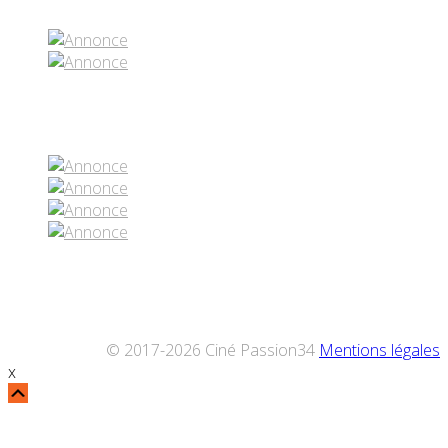
Réseaux sociaux
© 2017-2026 Ciné Passion34
Mentions légales
x
Défiler
vers
le