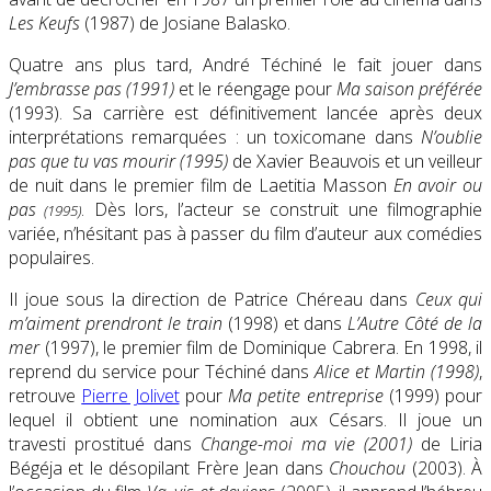
Les Keufs
(1987) de Josiane Balasko.
Quatre ans plus tard, André Téchiné le fait jouer dans
J’embrasse pas (1991)
et le réengage pour
Ma saison préférée
(1993). Sa carrière est définitivement lancée après deux
interprétations remarquées : un toxicomane dans
N’oublie
pas que tu vas mourir (1995)
de Xavier Beauvois et un veilleur
de nuit dans le premier film de Laetitia Masson
En avoir ou
pas
. Dès lors, l’acteur se construit une filmographie
(1995)
variée, n’hésitant pas à passer du film d’auteur aux comédies
populaires.
Il joue sous la direction de Patrice Chéreau dans
Ceux qui
m’aiment prendront le train
(1998) et dans
L’Autre Côté de la
mer
(1997), le premier film de Dominique Cabrera. En 1998, il
reprend du service pour Téchiné dans
Alice et Martin (1998)
,
retrouve
Pierre Jolivet
pour
Ma petite entreprise
(1999) pour
lequel il obtient une nomination aux Césars. Il joue un
travesti prostitué dans
Change-moi ma vie (2001)
de Liria
Bégéja et le désopilant Frère Jean dans
Chouchou
(2003). À