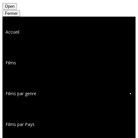
Open
Fermer
Accueil
Films
Films par genre
Films par Pays