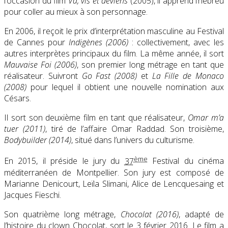
l’occasion du film
Va, vis et deviens
(2005), il apprend l’hébreu
pour coller au mieux à son personnage.
En 2006, il reçoit le prix d’interprétation masculine au Festival
de Cannes pour
Indigènes (2006)
: collectivement, avec les
autres interprètes principaux du film. La même année, il sort
Mauvaise Foi (2006)
, son premier long métrage en tant que
réalisateur. Suivront
Go Fast (2008)
et
La Fille de Monaco
(2008)
pour lequel il obtient une nouvelle nomination aux
Césars.
Il sort son deuxième film en tant que réalisateur,
Omar m’a
tuer (2011)
, tiré de l’affaire Omar Raddad. Son troisième,
Bodybuilder (2014)
, situé dans l’univers du culturisme.
ème
En 2015, il préside le jury du
37
Festival du cinéma
méditerranéen de Montpellier. Son jury est composé de
Marianne Denicourt, Leïla Slimani, Alice de Lencquesaing et
Jacques Fieschi.
Son quatrième long métrage,
Chocolat (2016)
, adapté de
l’histoire du clown Chocolat, sort le
3 février 2016
. Le film a