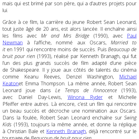
mais qui est brimé par son père, qui a d’autres projets pour
lui.
Grâce à ce film, la carrière du jeune Robert Sean Leonard,
tout juste âgé de 20 ans, est alors lancée. Il enchaîne ainsi
les films avec
Mr and Mrs Bridge
(1990), avec
Paul
Newman
à l’affiche, nommé aux Oscars,
Married to
it
en 1991 qui rencontre moins de succès. Puis
Beaucoup de
bruit pour rien
(1993), réalisé par Kenneth Branagh, qui fut
l’un des plus grands succès de film adapté d’une pièce
de Shakespeare. Il y joue aux côtés de talents du cinéma
comme Keanu Reeves, Denzel Washington,
Michael
Keaton
et Emma Thompson. La même année, Robert Sean
Leonard joue dans
Le Temps de l’innocence
(1993),
avec Daniel Day-Lewis,
Winona Ryder
et Michelle
Pfeiffer entre autres. Là encore, c’est un film qui rencontre
un beau succès et décroche une nomination aux Oscars.
Dans la foulée, Robert Sean Leonard enchaîne sur
Swing
Kids
(1993), toujours la même année, et donne la réplique
à Christian Bale et
Kenneth Branagh
, déjà rencontré sur le
tournage de
Beaucoup de bruit pour rien
.