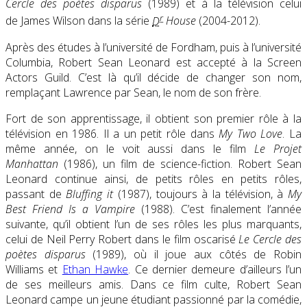
Cercle des poètes disparus
(1989) et à la télévision celui
r
de James Wilson dans la série
D
House
(2004-2012).
Après des études à l’université de Fordham, puis à l’université
Columbia, Robert Sean Leonard est accepté à la Screen
Actors Guild. C’est là qu’il décide de changer son nom,
remplaçant Lawrence par Sean, le nom de son frère.
Fort de son apprentissage, il obtient son premier rôle à la
télévision en 1986. Il a un petit rôle dans
My Two Love
. La
même année, on le voit aussi dans le film
Le Projet
Manhattan
(1986), un film de science-fiction. Robert Sean
Leonard continue ainsi, de petits rôles en petits rôles,
passant de
Bluffing it
(1987), toujours à la télévision, à
My
Best Friend Is a Vampire
(1988). C’est finalement l’année
suivante, qu’il obtient l’un de ses rôles les plus marquants,
celui de Neil Perry Robert dans le film oscarisé
Le Cercle des
poètes disparus
(1989), où il joue aux côtés de Robin
Williams et
Ethan Hawke
. Ce dernier demeure d’ailleurs l’un
de ses meilleurs amis. Dans ce film culte, Robert Sean
Leonard campe un jeune étudiant passionné par la comédie,