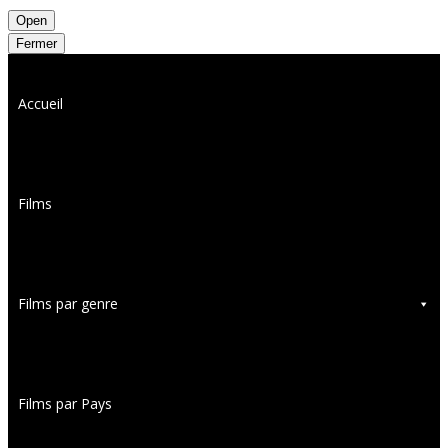
Open
Fermer
Accueil
Films
Films par genre
Films par Pays