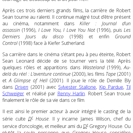
Après ces trois derniers grands films, la carrière de Robert
Sean tourne au ralenti. Il continue malgré tout d’être présent
au cinéma, notamment dans
Killer : Journal d’un
assassin
(1996),
I Love You, I Love You Not
(1996), puis
Les
Derniers Jours du disco
(1998) et enfin
Ground
Control
(1998)
face à Kiefer Sutherland.
Sa carrière dans le cinéma s’étant peu à peu éteinte, Robert
Sean Leonard décide de se tourner vers la télé. Après
quelques rôles et apparitions dans
Wasteland
(1999),
Au-
delà du réel : L’aventure continue
(2000), les films
Tape
(2001)
et
A Glimpse of Hell
(2001).
Il joue le rôle de Demille Bly
dans
Driven
(2001) avec
Sylvester Stallone
,
Kip Pardue
,
Til
Schweiger
et réalisé par
Renny Harlin
. Robert Sean trouve
finalement le rôle de sa vie dans ce film.
Il est ainsi le premier acteur à avoir intégré le casting de la
r
série culte
D
House
. Il y incarne James Wilson, chef du
r
service d’oncologie, et meilleur ami du
D
Gregory House. Ou
plutôt la seule personne que Gregory House considère