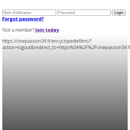
Forgot password?
Not a member?
Join today
https://cinepassion34.fr/encyclopediefilms/?
action=logout&redirect_to=https%3A%2F%2Fcinepassion3