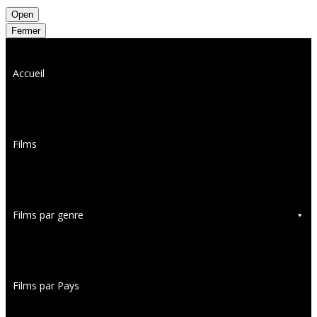
Open
Fermer
Accueil
Films
Films par genre
Films par Pays