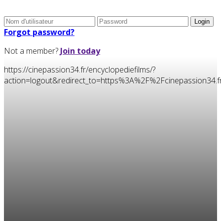
Forgot password?
Not a member?
Join today
https://cinepassion34.fr/encyclopediefilms/?
action=logout&redirect_to=https%3A%2F%2Fcinepassion3