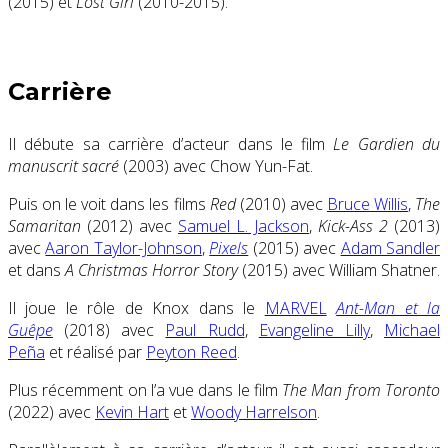
(2015) et
Lost Girl
(2010-2015).
Carrière
Il débute sa carrière d’acteur dans le film
Le Gardien du
manuscrit sacré
(2003) avec Chow Yun-Fat.
Puis on le voit dans les films
Red
(2010) avec
Bruce Willis
,
The
Samaritan
(2012) avec
Samuel L. Jackson
,
Kick-Ass 2
(2013)
avec
Aaron Taylor-Johnson
,
Pixels
(2015) avec
Adam Sandler
et dans
A Christmas Horror Story
(2015) avec William Shatner.
Il joue le rôle de Knox dans le
MARVEL
Ant-Man et la
Guêpe
(2018) avec
Paul Rudd
,
Evangeline Lilly
,
Michael
Peña
et réalisé par
Peyton Reed
.
Plus récemment on l’a vue dans le film
The Man from Toronto
(2022) avec
Kevin Hart
et
Woody Harrelson
.