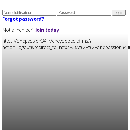
Forgot password?
Not a member?
Join today
https://cinepassion34.fr/encyclopediefilms/?
action=logout&redirect_to=https%3A%2F%2Fcinepassion3