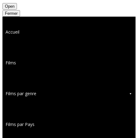
Open
Fermer
Accueil
Films
Films par genre
Films par Pays