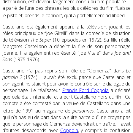
distribution, est devenu largement connu du film populaire. Il
a parlé de l’une des phrases les plus célèbres du film, “Laisse
le pistolet, prends le cannoli”, qu’il a partiellement ad-libbed.
Castellano est également apparu à la télévision, jouant les
rôles principaux de “Joe Girelli” dans la comédie de situation
de télévision
The Super
(10 épisodes en 1972). Sa fille réelle
Margaret Castellano a dépeint la fille de son personnage
Joanne. Il a également représenté “Joe Vitale” dans
Joe and
Sons
(1975-1976).
Castellano n’a pas repris son rôle de “Clemenza” dans
Le
parrain 2
(1974). Il aurait été exclu parce que Castellano et
son agent insistaient pour avoir le contrôle sur le dialogue du
personnage. Le réalisateur
Francis Ford Coppola
a déclaré
que cela était intenable, et a écrit Castellano hors du film. Ce
compte a été contesté par
la
veuve de Castellano dans une
lettre de 1991 au magazine de
personnes
.
Castellano a dit
qu’il n’a pas eu de part dans la suite parce qu’il ne croyait pas
que le personnage de Clemenza deviendrait un traître. Il avait
d’autres désaccords avec
Coppola
, y compris la confusion