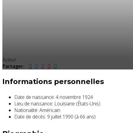
Acteur
Partager:
Informations personnelles
Date de naissance:
4 novembre 1924
Lieu de naissance:
Louisiane (États-Unis)
Nationalité:
Américain
Date de décès:
9 juillet 1990 (à 66 ans)