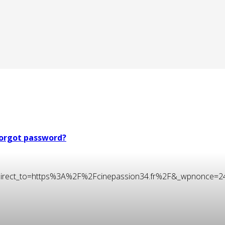
orgot password?
t&redirect_to=https%3A%2F%2Fcinepassion34.fr%2F&_wpnonce=