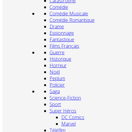
Catastrophe
Comédie
Comédie Musicale
Comédie Romantique
Drame
Espionnage
Fantastique
Films Français
Guerre
Historique
Horreur
Noël
Peplum
Policier
Saga
Science-Fiction
Sport
Super Héros
DC Comics
Marvel
Téléfilm