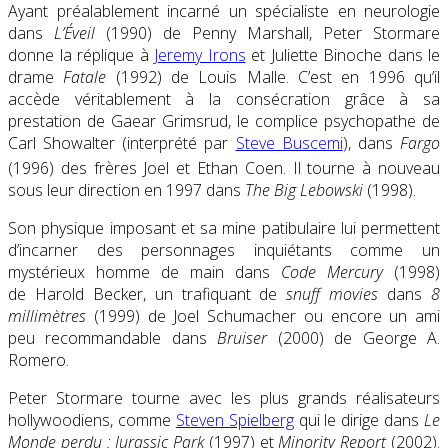
Ayant préalablement incarné un spécialiste en neurologie
dans
L’Éveil
(1990) de Penny Marshall, Peter Stormare
donne la réplique à
Jeremy Irons
et Juliette Binoche dans le
drame
Fatale
(1992) de Louis Malle. C’est en 1996 qu’il
accède véritablement à la consécration grâce à sa
prestation de Gaear Grimsrud, le complice psychopathe de
Carl Showalter (interprété par
Steve Buscemi
), dans
Fargo
(1996) des frères Joel et Ethan Coen
. Il tourne à nouveau
sous leur direction en 1997 dans
The Big Lebowski
(1998).
Son physique imposant et sa mine patibulaire lui permettent
d’incarner des personnages inquiétants comme un
mystérieux homme de main dans
Code Mercury
(1998)
de Harold Becker, un trafiquant de
snuff movies
dans
8
millimètres
(1999) de Joel Schumacher ou encore un ami
peu recommandable dans
Bruiser
(2000) de George A.
Romero.
Peter Stormare tourne avec les plus grands réalisateurs
hollywoodiens, comme
Steven Spielberg
qui le dirige dans
Le
Monde perdu : Jurassic Park
(1997) et
Minority Report
(2002).