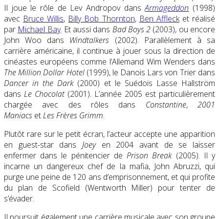
Il joue le rôle de Lev Andropov dans
Armageddon
(1998)
avec
Bruce Willis
,
Billy Bob Thornton
,
Ben Affleck
et réalisé
par
Michael Bay
. Et aussi dans
Bad Boys 2
(2003), ou encore
John Woo dans
Windtalkers
(2002). Parallèlement à sa
carrière américaine, il continue à jouer sous la direction de
cinéastes européens comme l’Allemand Wim Wenders dans
The Million Dollar Hotel
(1999), le Danois Lars von Trier dans
Dancer in the Dark
(2000) et le Suédois Lasse Hallström
dans
Le Chocolat
(2001). L’année 2005 est particulièrement
chargée avec des rôles dans
Constantine
,
2001
Maniacs
et
Les Frères Grimm
.
Plutôt rare sur le petit écran, l’acteur accepte une apparition
en guest-star dans
Joey
en 2004 avant de se laisser
enfermer dans le pénitencier de
Prison Break
(2005). Il y
incarne un dangereux chef de la mafia, John Abruzzi, qui
purge une peine de 120 ans d’emprisonnement, et qui profite
du plan de Scofield (Wentworth Miller) pour tenter de
s’évader.
Il poursuit également une carrière musicale avec son groupe