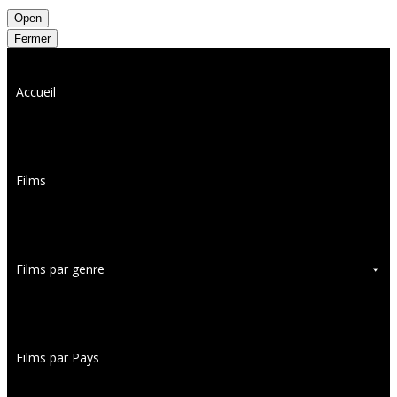
Open
Fermer
Accueil
Films
Films par genre
Films par Pays