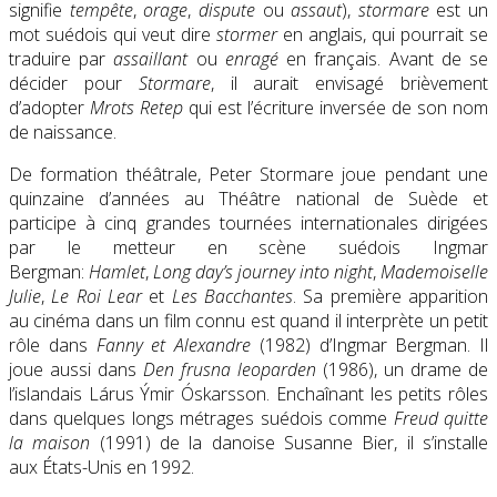
signifie
tempête
,
orage
,
dispute
ou
assaut
),
stormare
est un
mot suédois qui veut dire
stormer
en anglais, qui pourrait se
traduire par
assaillant
ou
enragé
en français. Avant de se
décider pour
Stormare
, il aurait envisagé brièvement
d’adopter
Mrots Retep
qui est l’écriture inversée de son nom
de naissance.
De formation théâtrale, Peter Stormare joue pendant une
quinzaine d’années au Théâtre national de Suède et
participe à cinq grandes tournées internationales dirigées
par le metteur en scène suédois Ingmar
Bergman:
Hamlet
,
Long day’s journey into night
,
Mademoiselle
Julie
,
Le Roi Lear
et
Les Bacchantes
. Sa première apparition
au cinéma dans un film connu est quand il interprète un petit
rôle dans
Fanny et Alexandre
(1982) d’Ingmar Bergman. Il
joue aussi dans
Den frusna leoparden
(1986)
, un drame de
l’islandais Lárus Ýmir Óskarsson. Enchaînant les petits rôles
dans quelques longs métrages suédois comme
Freud quitte
la maison
(1991) de la danoise Susanne Bier, il s’installe
aux États-Unis en 1992.