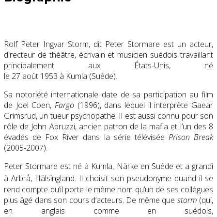
Rolf Peter Ingvar Storm, dit Peter Stormare est un acteur,
directeur de théâtre, écrivain et musicien suédois travaillant
principalement aux États-Unis, né
le
27 août 1953
à Kumla (Suède).
Sa notoriété internationale date de sa participation au film
de Joel Coen,
Fargo
(1996), dans lequel il interprète Gaear
Grimsrud, un tueur psychopathe. Il est aussi connu pour son
rôle de John Abruzzi, ancien patron de la mafia et l’un des 8
évadés de Fox River dans la série télévisée
Prison Break
(2005-2007).
Peter Stormare est né à Kumla, Närke en Suède et a grandi
à Arbrå
, Hälsingland. Il choisit son pseudonyme quand il se
rend compte qu’il porte le même nom qu’un de ses collègues
plus âgé dans son cours d’acteurs. De même que
storm
(qui,
en anglais comme en suédois,