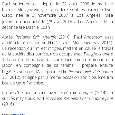
Paul Anderson est depuis le
22 août 2009
le mari de
l’actrice Milla Jovovich, et tous deux sont les parents d’Ever
Gabo, née le
3 novembre 2007
à Los Angeles. Milla
er
Jovovich a accouché le
1
avril 2015 à Los Angeles de sa
seconde fille Dashiel Edan.
Après
Resident Evil: Afterlife
(2010), Paul Anderson s’est
attelé à la réalisation du film
Les Trois Mousquetaires
(2011).
La réception du film est mitigée, mettant en cause le travail
de la société distributrice, trop occupé avec
Twilight chapitre
4
. La colère le pousse à assurer lui-même la promotion au
Japon, en compagnie de sa femme. Il prépare ensuite
ème
la
5
aventure d’Alice pour le film
Resident Evil: Retribution
3D
(2012), et signe par la même occasion son troisième film
issu de cette franchise.
Il enchaîne par la suite avec le péplum
Pompéi
(2014) au
succès mitigé puis écrit et réalise
Resident Evil : Chapitre final
(2016).