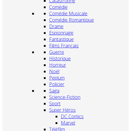
Catastrophe
Comédie
Comédie Musicale
Comédie Romantique
Drame
Espionnage
Fantastique
Films Français
Guerre
Historique
Horreur
Noël
Peplum
Policier
Saga
Science-Fiction
Sport
Super Héros
DC Comics
Marvel
Téléfilm