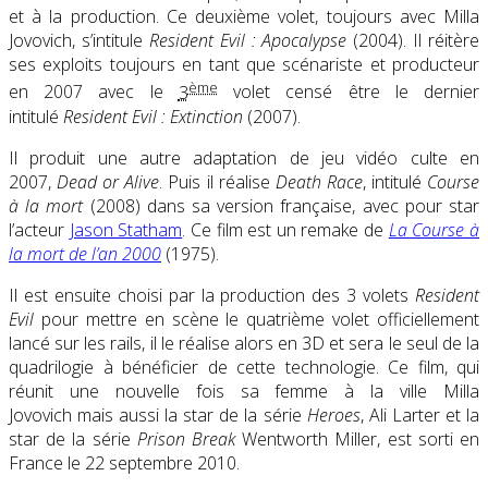
et à la production. Ce deuxième volet, toujours avec Milla
Jovovich, s’intitule
Resident Evil : Apocalypse
(2004). Il réitère
ses exploits toujours en tant que scénariste et producteur
ème
en 2007 avec le
3
volet censé être le dernier
intitulé
Resident Evil : Extinction
(2007).
Il produit une autre adaptation de jeu vidéo culte en
2007,
Dead or Alive
. Puis il réalise
Death Race
, intitulé
Course
à la mort
(2008) dans sa version française, avec pour star
l’acteur
Jason Statham
. Ce film est un remake de
La Course à
la mort de l’an 2000
(1975).
Il est ensuite choisi par la production des 3 volets
Resident
Evil
pour mettre en scène le quatrième volet officiellement
lancé sur les rails, il le réalise alors en 3D et sera le seul de la
quadrilogie à bénéficier de cette technologie. Ce film, qui
réunit une nouvelle fois sa femme à la ville Milla
Jovovich mais aussi la star de la série
Heroes
, Ali Larter et la
star de la série
Prison Break
Wentworth Miller, est sorti en
France le 22 septembre 2010.