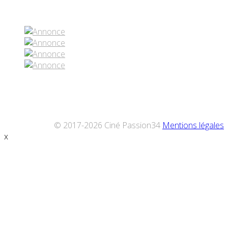
Réseaux sociaux
© 2017-2026 Ciné Passion34
Mentions légales
x
Défiler
vers
le
haut