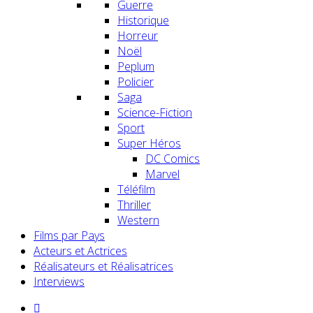
Guerre
Historique
Horreur
Noël
Peplum
Policier
Saga
Science-Fiction
Sport
Super Héros
DC Comics
Marvel
Téléfilm
Thriller
Western
Films par Pays
Acteurs et Actrices
Réalisateurs et Réalisatrices
Interviews