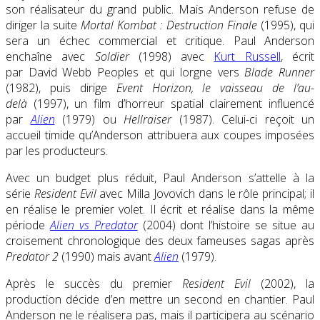
son réalisateur du grand public. Mais Anderson refuse de
diriger la suite
Mortal Kombat : Destruction Finale
(1995), qui
sera un échec commercial et critique. Paul Anderson
enchaîne avec
Soldier
(1998) avec
Kurt Russell
, écrit
par David Webb Peoples et qui lorgne vers
Blade Runner
(1982), puis dirige
Event Horizon, le vaisseau de l’au-
delà
(1997), un film d’horreur spatial clairement influencé
par
Alien
(1979) ou
Hellraiser
(1987). Celui-ci reçoit un
accueil timide qu’Anderson attribuera aux coupes imposées
par les producteurs.
Avec un budget plus réduit, Paul Anderson s’attelle à la
série
Resident Evil
avec Milla Jovovich dans le rôle principal; il
en réalise le premier volet. Il écrit et réalise dans la même
période
Alien vs Predator
(2004) dont l’histoire se situe au
croisement chronologique des deux fameuses sagas après
Predator 2
(1990) mais avant
Alien
(1979).
Après le succès du premier
Resident Evil
(2002), la
production décide d’en mettre un second en chantier. Paul
Anderson ne le réalisera pas, mais il participera au scénario