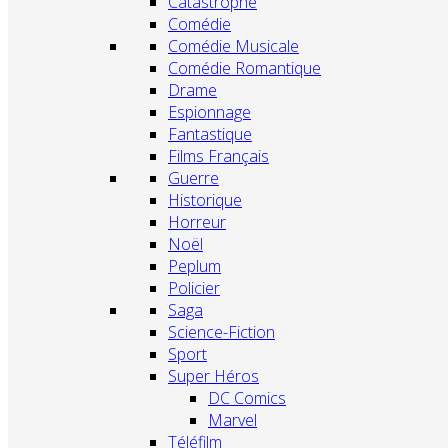
Catastrophe
Comédie
Comédie Musicale
Comédie Romantique
Drame
Espionnage
Fantastique
Films Français
Guerre
Historique
Horreur
Noël
Peplum
Policier
Saga
Science-Fiction
Sport
Super Héros
DC Comics
Marvel
Téléfilm