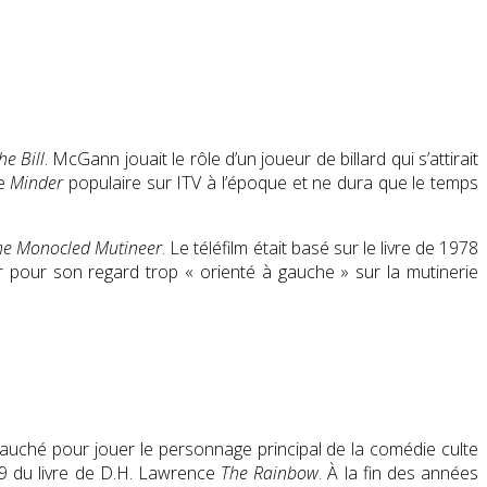
he Bill
. McGann jouait le rôle d’un joueur de billard qui s’attirait
ie
Minder
populaire sur ITV à l’époque et ne dura que le temps
he Monocled Mutineer
. Le téléfilm était basé sur le livre de 1978
ur pour son regard trop « orienté à gauche » sur la mutinerie
auché pour jouer le personnage principal de la comédie culte
89 du livre de D.H. Lawrence
The Rainbow
. À la fin des années