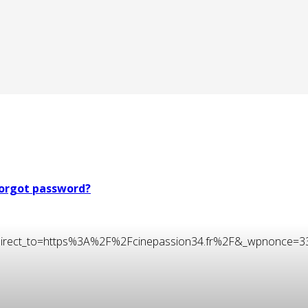
orgot password?
t&redirect_to=https%3A%2F%2Fcinepassion34.fr%2F&_wpnonce=