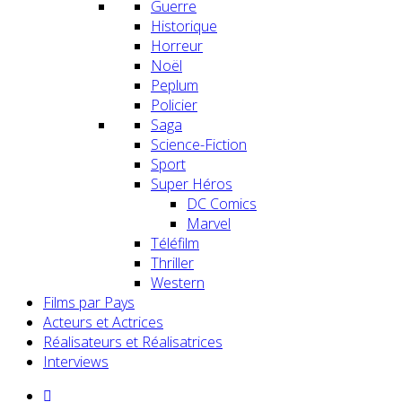
Guerre
Historique
Horreur
Noël
Peplum
Policier
Saga
Science-Fiction
Sport
Super Héros
DC Comics
Marvel
Téléfilm
Thriller
Western
Films par Pays
Acteurs et Actrices
Réalisateurs et Réalisatrices
Interviews