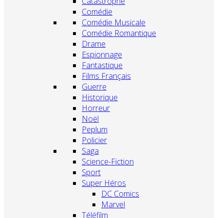
Catastrophe
Comédie
Comédie Musicale
Comédie Romantique
Drame
Espionnage
Fantastique
Films Français
Guerre
Historique
Horreur
Noël
Peplum
Policier
Saga
Science-Fiction
Sport
Super Héros
DC Comics
Marvel
Téléfilm