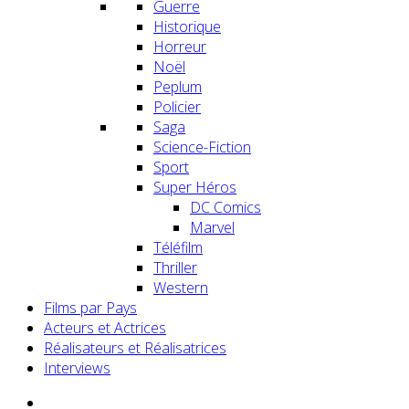
Guerre
Historique
Horreur
Noël
Peplum
Policier
Saga
Science-Fiction
Sport
Super Héros
DC Comics
Marvel
Téléfilm
Thriller
Western
Films par Pays
Acteurs et Actrices
Réalisateurs et Réalisatrices
Interviews