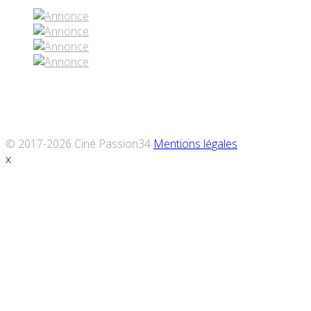
© 2017-2026 Ciné Passion34
Mentions légales
x
Défiler
vers
le
haut