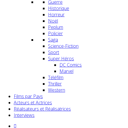
Guerre
Historique
Horreur
Noël
Peplum
Policier
Saga
Science-Fiction
Sport
Super Héros
DC Comics
Marvel
Téléfilm
Thriller
Western
Films par Pays
Acteurs et Actrices
Réalisateurs et Réalisatrices
Interviews