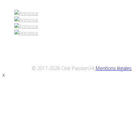
© 2017-2026 Ciné Passion34
Mentions légales
x
Défiler
vers
le
haut