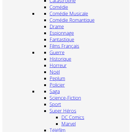
Catastrophe
Comédie
Comédie Musicale
Comédie Romantique
Drame
Espionnage
Fantastique
Films Français
Guerre
Historique
Horreur
Noël
Peplum
Policier
Saga
Science-Fiction
Sport
Super Héros
DC Comics
Marvel
Téléfilm