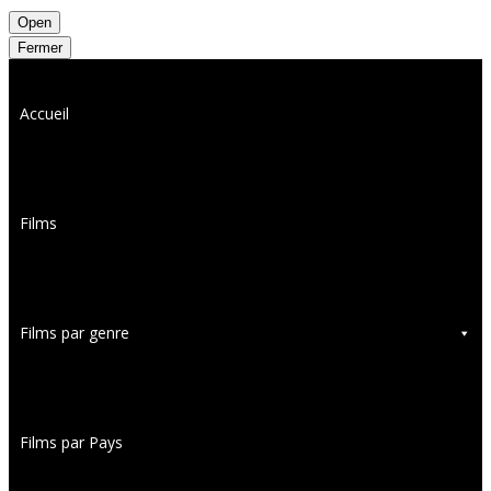
Open
Fermer
Accueil
Films
Films par genre
Films par Pays