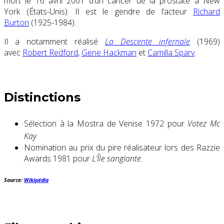
mort le
16 avril 2001
d’un cancer de la prostate à New
York (États-Unis). Il est le gendre de l’acteur
Richard
Burton
(1925-1984).
Il a notamment réalisé
La Descente infernale
(1969)
avec
Robert Redford
,
Gene Hackman
et
Camilla Sparv
.
Distinctions
Sélection à la Mostra de Venise 1972 pour
Votez Mc
Kay
Nomination au prix du pire réalisateur lors des Razzie
Awards 1981 pour
L’Île sanglante
.
Source:
Wikipédia