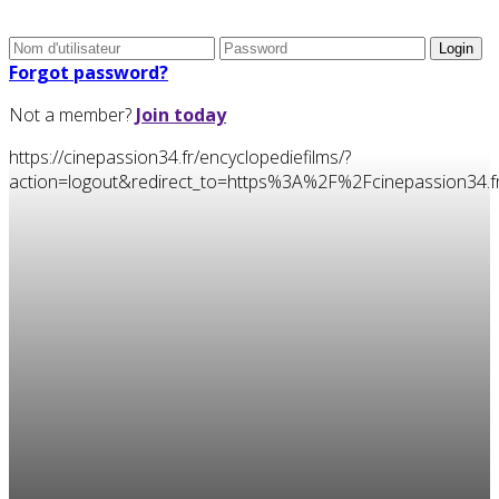
Forgot password?
Not a member?
Join today
https://cinepassion34.fr/encyclopediefilms/?
action=logout&redirect_to=https%3A%2F%2Fcinepassion3