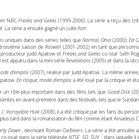
itcom NBC
Freaks and Geeks
(1999-2000). La série a reçu des criti
 La série a ensuite gagné un culte fort.
ôles uniques dans des séries telles que
Normal, Ohio
(2000),
Ed
(
a troisième saison de
Roswell
(2001-2002) en tant que personna
producteur Judd Apatow et
Freaks and Geeks
co-star Seth Roge
l est apparu dans la mini série
Revelations
(2005) et dans la sit
mode d’emploi
(2007), réalisé par Judd Apatow. La même année, 
 Apatow.
En cloque, mode d’emploi
a été loué par la critique et ét
r un rôle plus important dans des films tels que
Good Dick
(20
tés en avant-première dans des festivals, tels que le Sundance
,
L’ Incroyable Hulk
(2008), il a été critiqué par les fans du person
ntifié plus tard dans la romanisation du film comme étant Amadeu
arty Down
, décrivant Roman DeBeers. La série a été annulée apr
 a co-joué dans la série télévisée
NTSF: SD: SUV :
, dans laquelle i