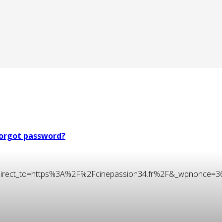
orgot password?
t&redirect_to=https%3A%2F%2Fcinepassion34.fr%2F&_wpnonce=