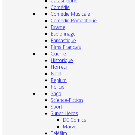
Catastrophe
Comédie
Comédie Musicale
Comédie Romantique
Drame
Espionnage
Fantastique
Films Français
Guerre
Historique
Horreur
Noël
Peplum
Policier
Saga
Science-Fiction
Sport
Super Héros
DC Comics
Marvel
Téléfilm