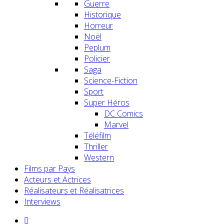
Guerre
Historique
Horreur
Noël
Peplum
Policier
Saga
Science-Fiction
Sport
Super Héros
DC Comics
Marvel
Téléfilm
Thriller
Western
Films par Pays
Acteurs et Actrices
Réalisateurs et Réalisatrices
Interviews