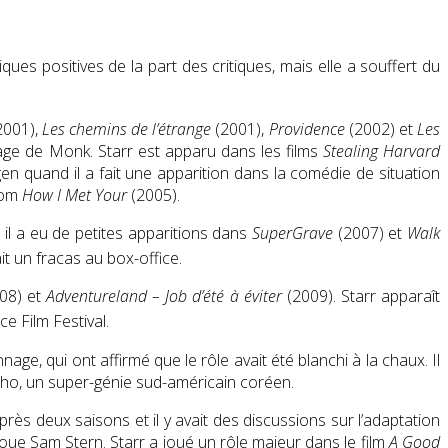
ques positives de la part des critiques, mais elle a souffert du
2001),
Les chemins de l’étrange
(2001),
Providence
(2002) et
Les
ge de Monk. Starr est apparu dans les films
Stealing Harvard
n quand il a fait une apparition dans la comédie de situation
com
How I Met Your
(2005).
il a eu de petites apparitions dans
SuperGrave
(2007) et
Walk
ait un fracas au box-office.
08) et
Adventureland – Job d’été à éviter
(2009). Starr apparaît
 Film Festival.
nage, qui ont affirmé que le rôle avait été blanchi à la chaux. Il
s Cho, un super-génie sud-américain coréen.
ès deux saisons et il y avait des discussions sur l’adaptation
l joue Sam Stern. Starr a joué un rôle majeur dans le film
A Good