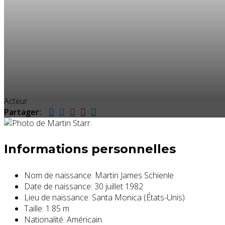
Acteur
Partager:
Informations personnelles
Nom de naissance:
Martin James Schienle
Date de naissance:
30 juillet 1982
Lieu de naissance:
Santa Monica (États-Unis)
Taille:
1.85 m
Nationalité:
Américain