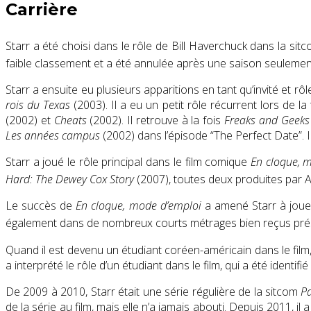
Carrière
Starr a été choisi dans le rôle de Bill Haverchuck dans la s
faible classement et a été annulée après une saison seulement.
Starr a ensuite eu plusieurs apparitions en tant qu’invité et r
rois du Texas
(2003). Il a eu un petit rôle récurrent lors de l
(2002) et
Cheats
(2002). Il retrouve à la fois
Freaks and Geeks
Les années campus
(2002)
dans l’épisode “The Perfect Date”. I
Starr a joué le rôle principal dans le film comique
En cloque, 
Hard: The Dewey Cox Story
(2007), toutes deux produites par
Le succès de
En cloque, mode d’emploi
a amené Starr à joue
également dans de nombreux courts métrages bien reçus présen
Quand il est devenu un étudiant coréen-américain dans le film
a interprété le rôle d’un étudiant dans le film, qui a été ide
De 2009 à 2010, Starr était une série régulière de la sitcom
P
de la série au film, mais elle n’a jamais abouti. Depuis 2011, il