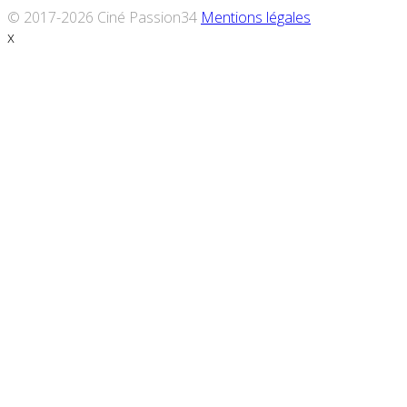
© 2017-2026 Ciné Passion34
Mentions légales
x
Défiler
vers
le
haut