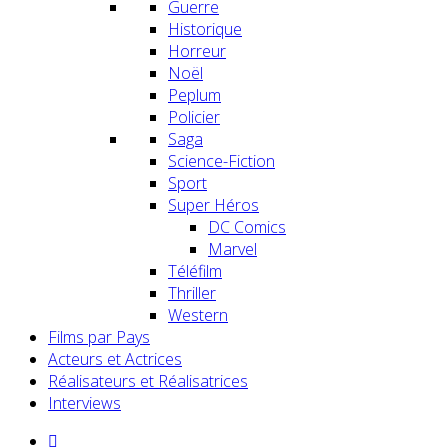
Guerre
Historique
Horreur
Noël
Peplum
Policier
Saga
Science-Fiction
Sport
Super Héros
DC Comics
Marvel
Téléfilm
Thriller
Western
Films par Pays
Acteurs et Actrices
Réalisateurs et Réalisatrices
Interviews