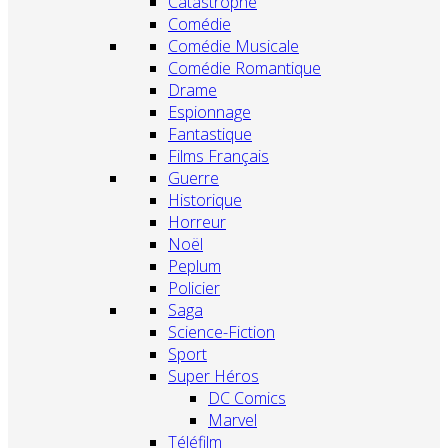
Catastrophe
Comédie
Comédie Musicale
Comédie Romantique
Drame
Espionnage
Fantastique
Films Français
Guerre
Historique
Horreur
Noël
Peplum
Policier
Saga
Science-Fiction
Sport
Super Héros
DC Comics
Marvel
Téléfilm