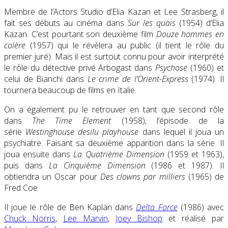
Membre de l’Actors Studio d’Elia Kazan et Lee Strasberg, il
fait ses débuts au cinéma dans
Sur les quais
(1954) d’Elia
Kazan. C’est pourtant son deuxième film
Douze hommes en
colère
(1957) qui le révèlera au public (il tient le rôle du
premier juré). Mais il est surtout connu pour avoir interprété
le rôle du détective privé Arbogast dans
Psychose
(1960) et
celui de Bianchi dans
Le crime de l’Orient-Express
(1974). Il
tournera beaucoup de films en Italie.
On a également pu le retrouver en tant que second rôle
dans
The Time Element
(1958), l’épisode de la
série
Westinghouse desilu playhouse
dans lequel il joua un
psychiatre. Faisant sa deuxième apparition dans la série. Il
joua ensuite dans
La Quatrième Dimension
(1959 et 1963),
puis dans
La Cinquième Dimension
(1986 et 1987). Il
obtiendra un Oscar pour
Des clowns par milliers
(1965) de
Fred Coe.
Il joue le rôle de Ben Kaplan dans
Delta Force
(1986) avec
Chuck Norris
,
Lee Marvin
,
Joey Bishop
et réalisé par