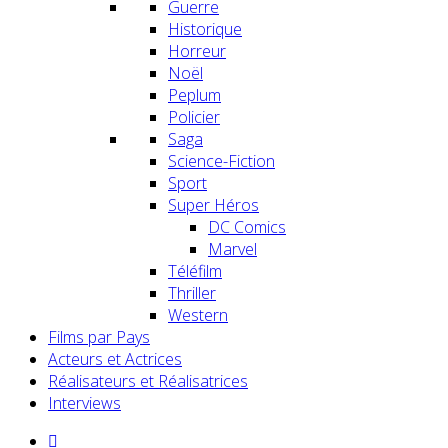
Guerre
Historique
Horreur
Noël
Peplum
Policier
Saga
Science-Fiction
Sport
Super Héros
DC Comics
Marvel
Téléfilm
Thriller
Western
Films par Pays
Acteurs et Actrices
Réalisateurs et Réalisatrices
Interviews