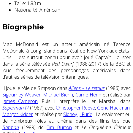
Taille:
1,83 m
Nationalité:
Américain
Biographie
Mac McDonald est un acteur américain né Terence
McDonald à Long Island dans l’état de New York aux États-
Unis. Il est surtout connu pour avoir joué Captain Hollister
dans la série télévisée
Red Dwarf
(1988-2017) de la BBC et
joue fréquemment des personnages américains dans
d’autres séries de télévision britanniques.
Il joue le rôle de Simpson dans
Aliens – Le retour
(1986) avec
Sigourney Weaver
,
Michael Biehn
,
Carrie Henn
et réalisé par
James Cameron
. Puis il interprète le 1er Marshall dans
Superman IV
(1987) avec
Christopher Reeve
,
Gene Hackman
,
Margot Kidder
et réalisé par
Sidney J. Furie
. Il a également eu
de nombreux rôles au cinéma dans des films tels que
Batman
(1989) de
Tim Burton
et
Le Cinquième Élément