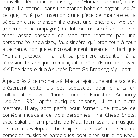
nouvelle idée pour le busking, le “Human Jukebox”, dans
lequel il a attendu dans une grande boîte en argent jusqu’à
ce que, invité par l’insertion d’une pièce de monnaie et la
sélection d’une chanson, il a ouvert une fenêtre et livré son
(rendu non accompagné). Ce fut tout un succès puisque le
ténor assez passable de Mac était renforcé par une
personnalité showbizzy, faux-sincère qui était tour à tour
attachante, ironique et incroyablement ringarde. En tant que
“Human Jukebox”, il a fait sa première apparition à la
télévision britannique, remplaçant le rôle d’Elton John avec
Kiki Dee dans le duo à succès Don’t Go Breaking My Heart.
À peu près à ce moment-là, Mac a rejoint une autre société,
présentant cette fois des spectacles pour enfants en
collaboration avec l’Inner London Education Authority
jusqu’en 1982, après quelques saisons, lui et un autre
membre, Hilary, sont partis pour former une troupe de
comédie musicale de trois personnes, The Cheap Shots,
avec Sakal, un ami proche de Mac, fournissant la musique.
Le trio a développé “The Chip Shop Show”, une série de
comédies musicales parodiques populaires sur le nouveau