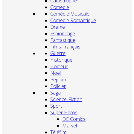
Catastrophe
Comédie
Comédie Musicale
Comédie Romantique
Drame
Espionnage
Fantastique
Films Français
Guerre
Historique
Horreur
Noël
Peplum
Policier
Saga
Science-Fiction
Sport
Super Héros
DC Comics
Marvel
Téléfilm